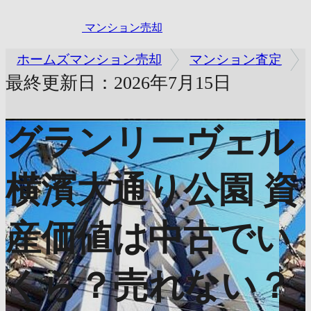
マンション売却
ホームズマンション売却
マンション査定
最終更新日：2026年7月15日
グランリーヴェル
横濱大通り公園
資
産価値は中古でい
くら？売れない？