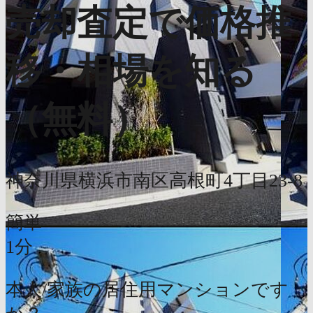
売却査定で価格推
移・相場を知る
（無料）
神奈川県横浜市南区高根町4丁目23-8
簡単
1分
本人/家族の居住用マンションです