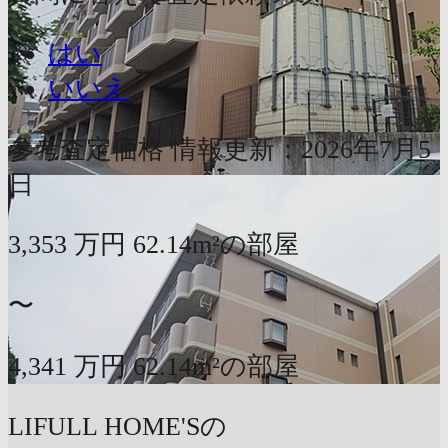
はい
いいえ
参考査定価格
情報更新：2026年7月5
日
3,353
万円
62.14m²の部屋
〜
4,341
万円
62.14m²の部屋
LIFULL HOME'Sの