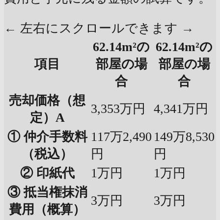
← 左右にスクロールできます →
62.14m²の
62.14m²の
項目
部屋の場
部屋の場
合
合
売却価格（想
3,353万円
4,341万円
定）A
① 仲介手数料
117万2,490
149万8,530
（税込）
円
円
② 印紙代
1万円
1万円
③ 抵当権抹消
3万円
3万円
費用（概算）