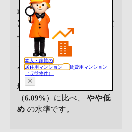
朝霞市のマンションの価格
は直近の3年間で
3.21%
程度
上昇
しています。（3年前
→2年前：
-1.38%
、 2年前
→1年前：
3.19%
、 1年前→
本人・家族の
今年：
1.42%
）
居住用マンション
賃貸用マンション
（収益物件）
埼玉県の直近3年間の変動
（
6.09%
）に比べ、
やや低
め
の水準です。