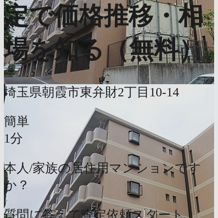
定で価格推移・相
場を知る（無料）
埼玉県朝霞市東弁財2丁目10-14
簡単
1分
本人/家族の居住用マンションです
か？
質問に答えて査定依頼スタート