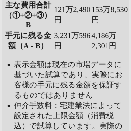
主な費用合計
121万2,490
153万8,530
（①+②+③）
円
円
B
手元に残る金
3,231万596
4,186万
額（A - B）
円
2,301円
表示金額は現在の市場データに
基づいた試算であり、実際にお
客様の手元に残る金額を保証す
るものではありません
仲介手数料：宅建業法によって
設定された上限金額（消費税
込）で試算しています。実際の