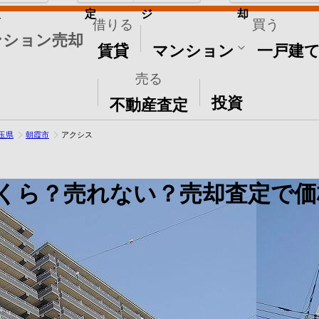
取
定
ジ
却
借りる
買う
ンション売却
賃貸
マンション
一戸建
売る
その他
投資
不動産査定
玉県
朝霞市
アクシス
くら？売れない？売却査定で価