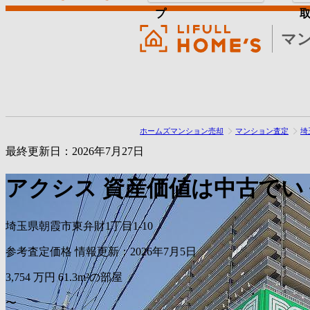
プ
マ
ホームズマンション売却
マンション査定
埼
最終更新日：2026年7月27日
アクシス
資産価値は中古でい
埼玉県朝霞市東弁財1丁目1-10
参考査定価格
情報更新：2026年7月5日
3,754
万円
61.3m²の部屋
〜