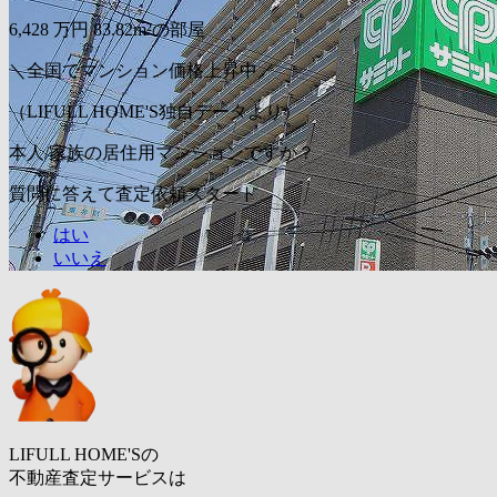
6,428
万円
83.82m²の部屋
＼全国でマンション価格上昇中／
（LIFULL HOME'S独自データより）
本人/家族の居住用マンションですか？
質問に答えて査定依頼スタート
はい
いいえ
LIFULL HOME'Sの
不動産査定サービスは