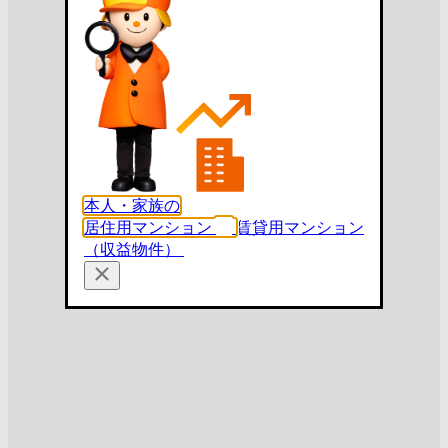
本人・家族の
居住用マンション
賃貸用マンション
（収益物件）