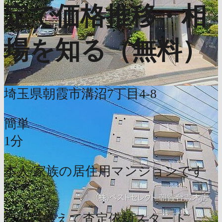
定で価格推移・相
場を知る（無料）
埼玉県朝霞市溝沼7丁目4-8
簡単
1分
本人/家族の居住用マンションです
か？
質問に答えて査定依頼スタート