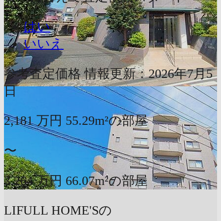
はい
いいえ
参考査定価格
情報更新：2026年7月5
日
2,181
万円
55.29m²の部屋
〜
3,264
万円
66.07m²の部屋
LIFULL HOME'Sの