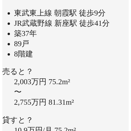
東武東上線 朝霞駅 徒歩9分
JR武蔵野線 新座駅 徒歩41分
築37年
89戸
8階建
売ると？
2,003万円
75.2m²
〜
2,755万円
81.31m²
貸すと？
10.9万円/月
75.2m²