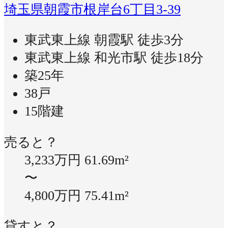
埼玉県朝霞市根岸台6丁目3-39
東武東上線 朝霞駅 徒歩3分
東武東上線 和光市駅 徒歩18分
築25年
38戸
15階建
売ると？
3,233万円
61.69m²
〜
4,800万円
75.41m²
貸すと？