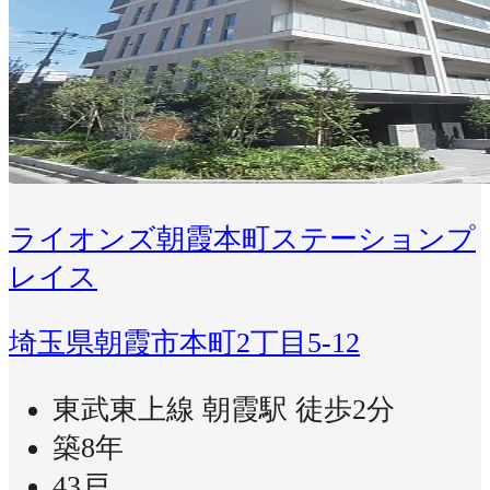
ライオンズ朝霞本町ステーションプ
レイス
埼玉県朝霞市本町2丁目5-12
東武東上線 朝霞駅 徒歩2分
築8年
43戸