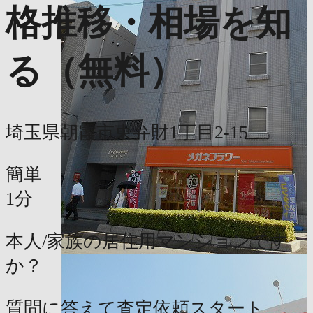
格推移・相場を知
る（無料）
埼玉県朝霞市東弁財1丁目2-15
簡単
1分
本人/家族の居住用マンションです
か？
質問に答えて査定依頼スタート