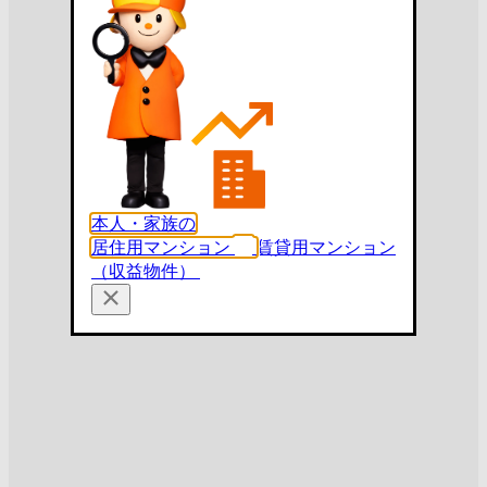
本人・家族の
居住用マンション
賃貸用マンション
（収益物件）