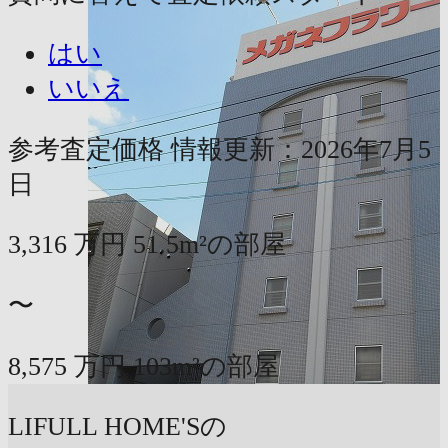
はい
いいえ
参考査定価格
情報更新：2026年7月5
日
3,316
万円
51.5m²の部屋
〜
8,575
万円
103m²の部屋
LIFULL HOME'Sの