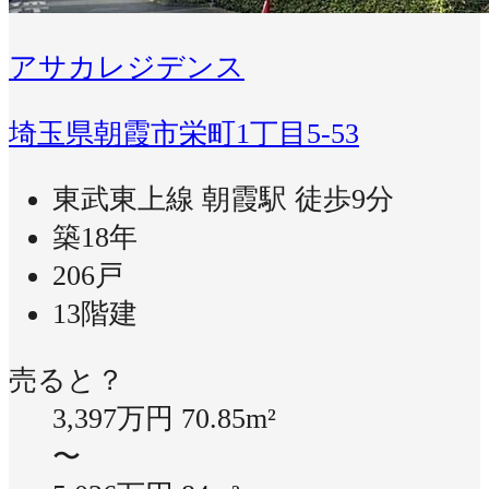
アサカレジデンス
埼玉県朝霞市栄町1丁目5-53
東武東上線 朝霞駅 徒歩9分
築18年
206戸
13階建
売ると？
3,397万円
70.85m²
〜