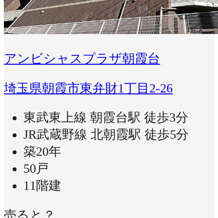
アンビシャスプラザ朝霞台
埼玉県朝霞市東弁財1丁目2-26
東武東上線 朝霞台駅 徒歩3分
JR武蔵野線 北朝霞駅 徒歩5分
築20年
50戸
11階建
売ると？