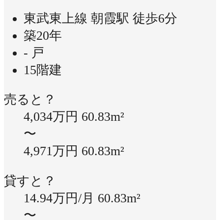
東武東上線 朝霞駅 徒歩6分
築20年
- 戸
15階建
売ると？
4,034万円
60.83m²
〜
4,971万円
60.83m²
貸すと？
14.94万円/月
60.83m²
〜