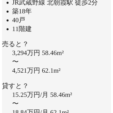
JR武蔵野線 北朝霞駅 徒歩2分
築18年
40戸
11階建
売ると？
3,294万円
58.46m²
〜
4,521万円
62.1m²
貸すと？
15.25万円/月
58.46m²
〜
18.84万円/月
62.1m²