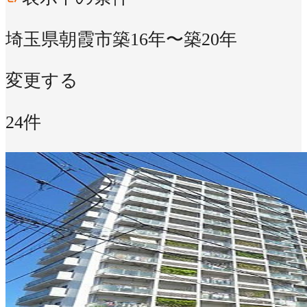
埼玉県朝霞市
築16年〜築20年
変更する
24件