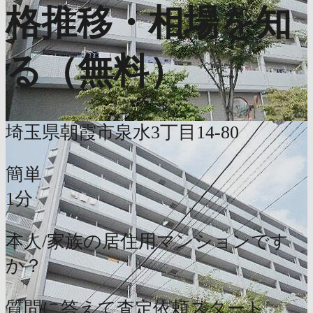
格推移・相場を知
る（無料）
埼玉県朝霞市泉水3丁目14-80
簡単
1分
本人/家族の居住用マンションです
か？
質問に答えて査定依頼スタート