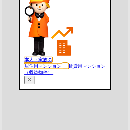
本人・家族の
居住用マンション
賃貸用マンション
（収益物件）