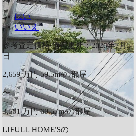
はい
いいえ
参考査定価格
情報更新：2026年7月5
日
2,659
万円
59.5m²の部屋
〜
3,501
万円
60.57m²の部屋
LIFULL HOME'Sの