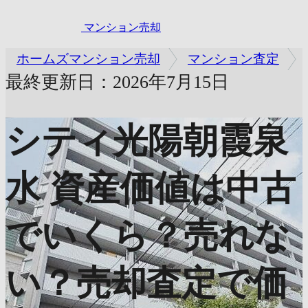
マンション売却
ホームズマンション売却
マンション査定
最終更新日：2026年7月15日
シティ光陽朝霞泉
水
資産価値は中古
でいくら？売れな
い？売却査定で価