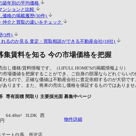
の築年別の平均価格
マンションと比較
価格の掲載履歴(30件)
ン
仲介と買取の違いをチェック
(3件)
くれるのか見る
査定・買取相談ができる不動産会社(18社)
募集賃料を知る
今の市場価格を把握
し価格/賃料情報です。（LIFULL HOME'Sの掲載情報より）
の市場価値を把握することができ、ご自身の部屋ならどれぐらいの
変わるので、正確な価値は不動産会社に査定依頼するのが大切です
があります。また、将来の売出し価格を保証するものではありませ
等
専有面積
間取り
主要採光面
募集中ページ
64.48m²
3LDK
西
物件詳細
万円
ステート白馬 所沢店