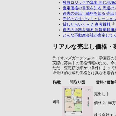
独自ロジックで算出
同じ地域
査定価格の目安を知る
周辺の
過去の売出し価格を知る
売出し
売却の方法でシミュレーショ
貸したらいくら？
参考賃料
過去の賃料を知る
賃貸掲載履歴
どんな不動産会社が査定して
リアルな売出し価格・
ライオンズガーデン志木・学園西の売出
実際に募集中の価格情報のため、今
ただ、査定額は細かい条件によって
※最終的な成約価格とは異なる場合
階数
間取り図
賃料 / 価格
売出し中
8階
価格
2,180
株式会社エ