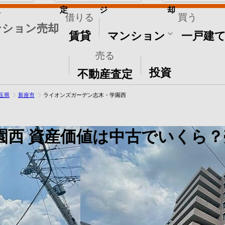
取
定
ジ
却
借りる
買う
ンション売却
賃貸
マンション
一戸建
売る
その他
投資
不動産査定
玉県
新座市
ライオンズガーデン志木・学園西
園西
資産価値は中古でいくら？