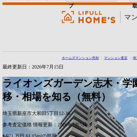
プ
マ
ホームズマンション売却
マンション査定
埼
最終更新日：2026年7月15日
ライオンズガーデン志木・学
移・相場を知る（無料）
埼玉県新座市大和田5丁目12-36
参考査定価格
情報更新：2026年7月5日
1,971
万円
61.15m²の部屋