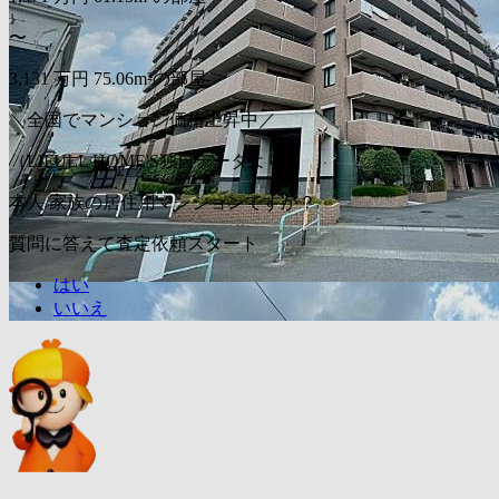
〜
3,131
万円
75.06m²の部屋
＼全国でマンション価格上昇中／
（LIFULL HOME'S独自データより）
本人/家族の居住用マンションですか？
質問に答えて査定依頼スタート
はい
いいえ