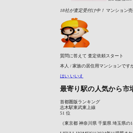
18社が査定受付け中！
マンション売
質問に答えて
査定依頼スタート
本人 / 家族の居住用マンションです
はい
いいえ
最寄り駅の人気から市
首都圏版ランキング
志木駅
東武東上線
51
位
（東京都 神奈川県 千葉県 埼玉県の1