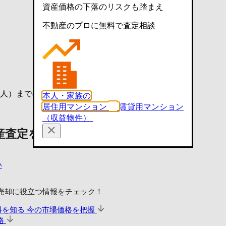
資産価格の下落のリスクも踏まえ
不動産のプロに無料で査定相談
）まで470ｍ
本人・家族の
居住用マンション
賃貸用マンション
（収益物件）
産査定を依頼する
い
売却に
役立つ情報をチェック！
料を知る
今の市場価格を把握
格