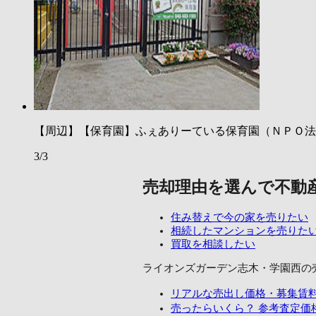
【周辺】【保育園】ふぇありーている保育園（ＮＰＯ法人
3/3
売却理由を選んで不動
住み替えで今の家を売りたい
相続したマンションを売りた
買取を相談したい
ライオンズガーデン志木・学園西の
リアルな売出し価格・募集賃
売ったらいくら？
参考査定価