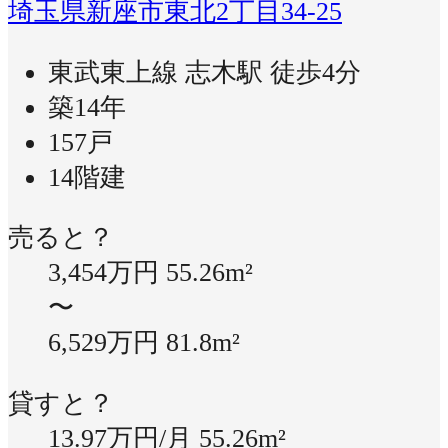
埼玉県新座市東北2丁目34-25
東武東上線 志木駅 徒歩4分
築14年
157戸
14階建
売ると？
3,454万円
55.26m²
〜
6,529万円
81.8m²
貸すと？
13.97万円/月
55.26m²