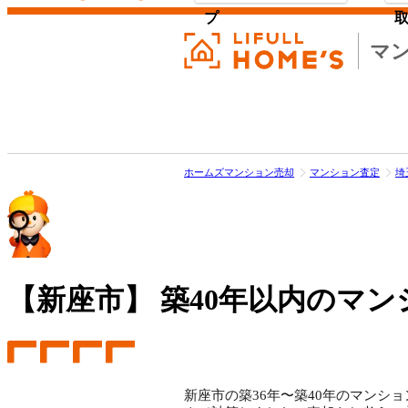
プ
マ
ホームズマンション売却
マンション査定
埼
【新座市】
築40年以内のマン
新座市の築36年〜築40年のマンショ