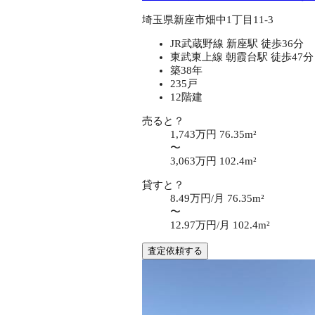
埼玉県新座市畑中1丁目11-3
JR武蔵野線 新座駅 徒歩36分
東武東上線 朝霞台駅 徒歩47分
築38年
235戸
12階建
売ると？
1,743万円
76.35m²
〜
3,063万円
102.4m²
貸すと？
8.49万円/月
76.35m²
〜
12.97万円/月
102.4m²
査定依頼する