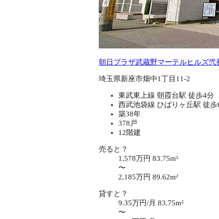
朝日プラザ武蔵野マーテルヒルズ弐
埼玉県新座市畑中1丁目11-2
東武東上線 朝霞台駅 徒歩4分
西武池袋線 ひばりヶ丘駅 徒歩
築38年
378戸
12階建
売ると？
1,578万円
83.75m²
〜
2,185万円
89.62m²
貸すと？
9.35万円/月
83.75m²
〜