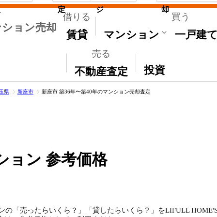
取
定
ジ
却
借りる
買う
ンション売却
賃貸
マンション
一戸建
売る
その他
投資
不動産査定
玉県
新座市
新座市 築36年〜築40年のマンション売却査定
ション 参考価格
ンの「売ったらいくら？」「貸したらいくら？」をLIFULL HOM