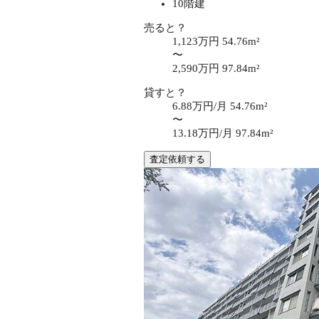
10階建
売ると？
1,123万円
54.76m²
〜
2,590万円
97.84m²
貸すと？
6.88万円/月
54.76m²
〜
13.18万円/月
97.84m²
査定依頼する