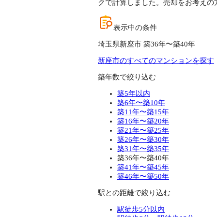
クで計算しました。売却をお考えの
表示中の条件
埼玉県新座市 築36年〜築40年
新座市のすべてのマンションを探す
築年数で絞り込む
築5年以内
築6年〜築10年
築11年〜築15年
築16年〜築20年
築21年〜築25年
築26年〜築30年
築31年〜築35年
築36年〜築40年
築41年〜築45年
築46年〜築50年
駅との距離で絞り込む
駅徒歩5分以内