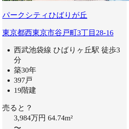
パークシティひばりが丘
東京都西東京市谷戸町3丁目28-16
西武池袋線 ひばりヶ丘駅 徒歩3
分
築30年
397戸
19階建
売ると？
3,984万円
64.74m²
〜