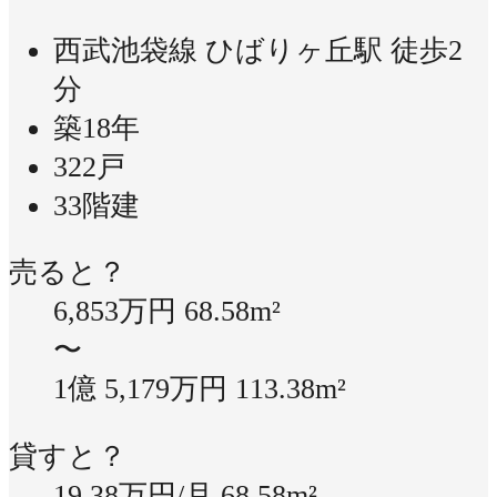
西武池袋線 ひばりヶ丘駅 徒歩2
分
築18年
322戸
33階建
売ると？
6,853万円
68.58m²
〜
1億 5,179万円
113.38m²
貸すと？
19.38万円/月
68.58m²