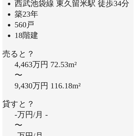
西武池袋線 東久留米駅 徒歩34分
築23年
560戸
18階建
売ると？
4,463万円
72.53m²
〜
9,430万円
116.18m²
貸すと？
-万円/月
-
〜
-万円/月
-