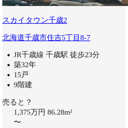
スカイタウン千歳2
北海道千歳市住吉5丁目8-7
JR千歳線 千歳駅 徒歩23分
築32年
15戸
9階建
売ると？
1,375万円
86.28m²
〜