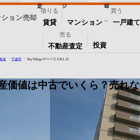
取
定
ジ
却
借りる
買う
ンション売却
賃貸
マンション
一戸建
売る
その他
投資
不動産査定
海道
千歳市
SkyVillageマーベラスB.L.D
産価値は中古でいくら？売れな