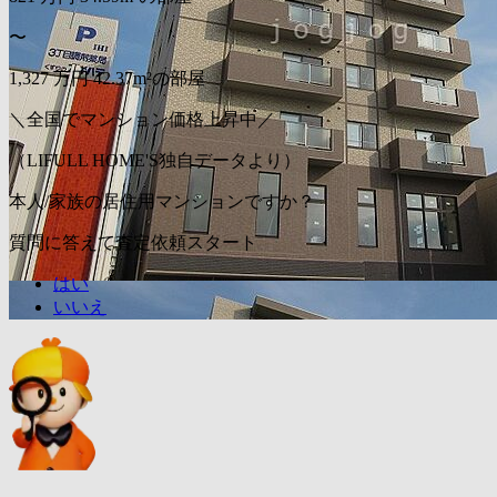
〜
1,327
万円
42.37m²の部屋
＼全国でマンション価格上昇中／
（LIFULL HOME'S独自データより）
本人/家族の居住用マンションですか？
質問に答えて査定依頼スタート
はい
いいえ