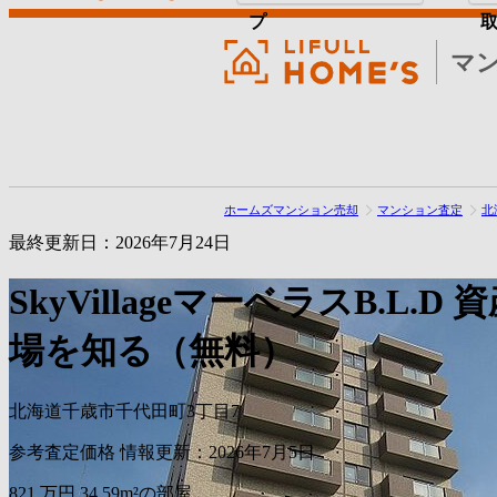
プ
マ
ホームズマンション売却
マンション査定
北
最終更新日：2026年7月24日
SkyVillageマーベラスB.L.D
資
場を知る（無料）
北海道千歳市千代田町3丁目7
参考査定価格
情報更新：2026年7月5日
821
万円
34.59m²の部屋