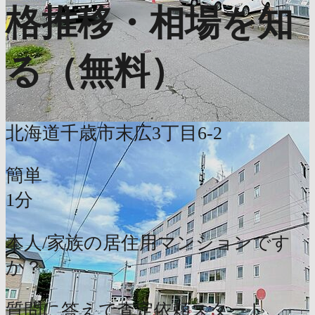
格推移・相場を知
る（無料）
北海道千歳市末広3丁目6-2
簡単
1分
本人/家族の居住用マンションです
か？
質問に答えて査定依頼スタート