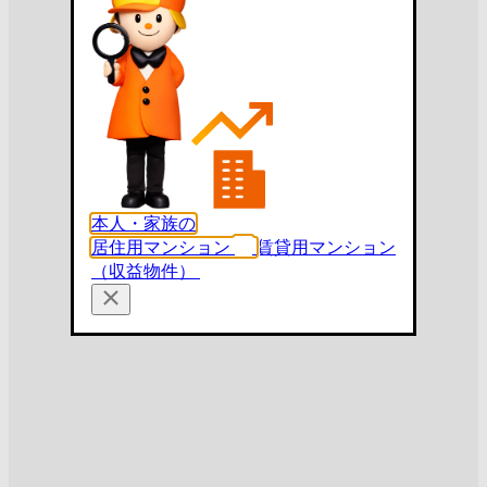
本人・家族の
居住用マンション
賃貸用マンション
（収益物件）