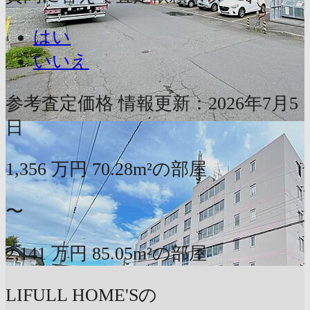
はい
いいえ
参考査定価格
情報更新：2026年7月5
日
1,356
万円
70.28m²の部屋
〜
2,141
万円
85.05m²の部屋
LIFULL HOME'Sの