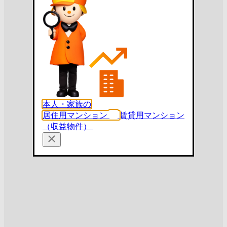
本人・家族の
居住用マンション
賃貸用マンション
（収益物件）