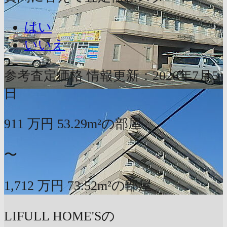
はい
いいえ
参考査定価格
情報更新：2026年7月5
日
911
万円
53.29m²の部屋
〜
1,712
万円
73.52m²の部屋
LIFULL HOME'Sの