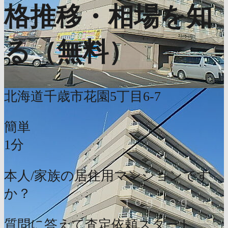
格推移・相場を知
る（無料）
北海道千歳市花園5丁目6-7
簡単
1分
本人/家族の居住用マンションです
か？
質問に答えて査定依頼スタート