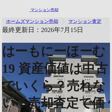
マンション売却
ホームズマンション売却
マンション査定
最終更新日：2026年7月15日
はーもにーほーむ
19
資産価値は中古
でいくら？売れな
い？売却査定で価