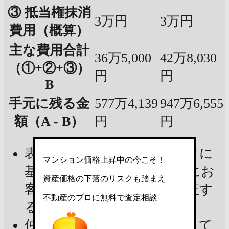
③ 抵当権抹消
3万円
3万円
費用（概算）
主な費用合計
36万5,000
42万8,030
（①+②+③）
円
円
B
手元に残る金
577万4,139
947万6,555
額（A - B）
円
円
表示金額は現在の市場データに
マンション価格上昇中の今こそ！
基づいた試算であり、実際にお
資産価格の下落のリスクも踏まえ
客様の手元に残る金額を保証す
不動産のプロに無料で査定相談
るものではありません
仲介手数料：宅建業法によって