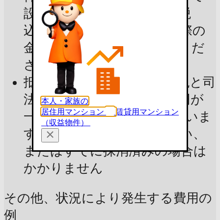
設定された上限金額（消費税
込）で試算しています。実際の
金額は不動産会社にご確認くだ
さい
抵当権抹消費用：登録免許税と司
法書士報酬の合計で2〜3万円が
本人・家族の
居住用マンション
賃貸用マンション
一般的で、3万円で試算していま
（収益物件）
す。抵当権を設定していない、
またはすでに抹消済みの場合は
かかりません
その他、状況により発生する費用の
例