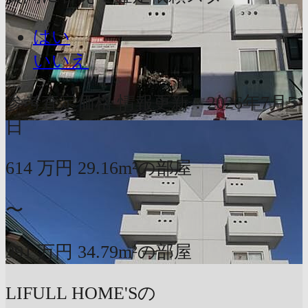
はい
いいえ
参考査定価格
情報更新：2026年7月5
日
614
万円
29.16m²の部屋
〜
991
万円
34.79m²の部屋
LIFULL HOME'Sの