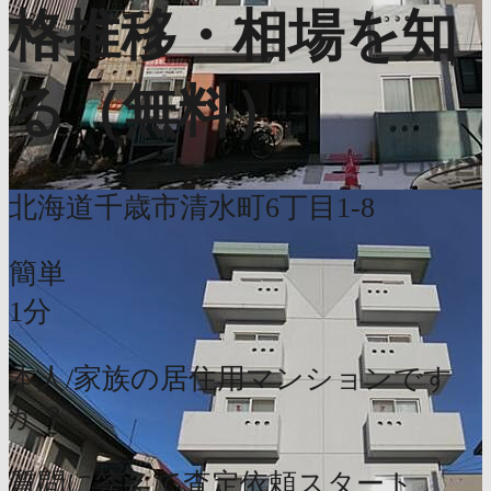
格推移・相場を知
る（無料）
北海道千歳市清水町6丁目1-8
簡単
1分
本人/家族の居住用マンションです
か？
質問に答えて査定依頼スタート