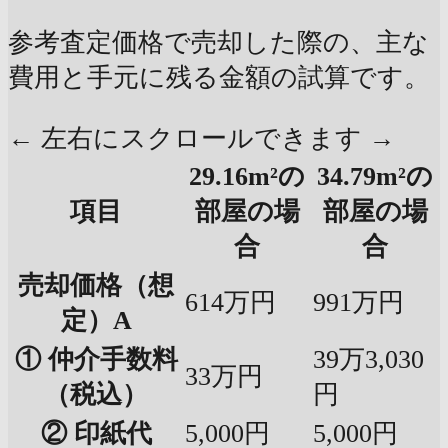
参考査定価格で売却した際の、主な
費用と手元に残る金額の試算です。
← 左右にスクロールできます →
29.16m²の
34.79m²の
項目
部屋の場
部屋の場
合
合
売却価格（想
614万円
991万円
定）A
① 仲介手数料
39万3,030
33万円
（税込）
円
② 印紙代
5,000円
5,000円