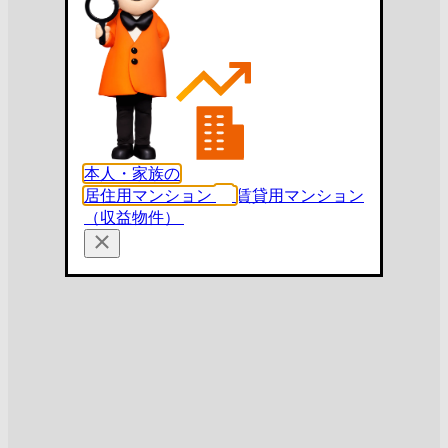
本人・家族の
居住用マンション
賃貸用マンション
（収益物件）