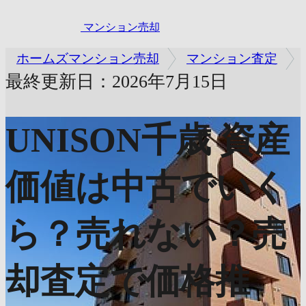
マンション売却
ホームズマンション売却
マンション査定
最終更新日：2026年7月15日
UNISON千歳
資産
価値は中古でいく
ら？売れない？売
却査定で価格推