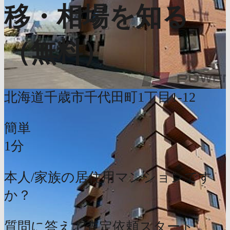
移・相場を知る
（無料）
北海道千歳市千代田町1丁目1-12
簡単
1分
本人/家族の居住用マンションです
か？
質問に答えて査定依頼スタート