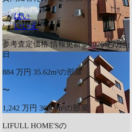
はい
いいえ
参考査定価格
情報更新：2026年7月5
日
884
万円
35.62m²の部屋
〜
1,242
万円
36.45m²の部屋
LIFULL HOME'Sの