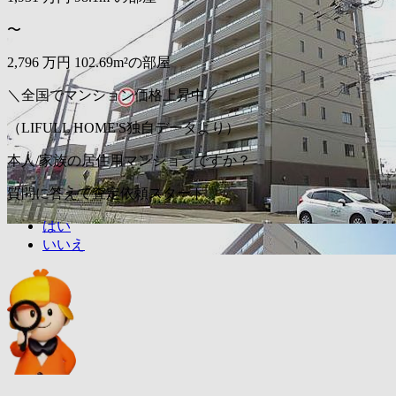
〜
2,796
万円
102.69m²の部屋
＼全国でマンション価格上昇中／
（LIFULL HOME'S独自データより）
本人/家族の居住用マンションですか？
質問に答えて査定依頼スタート
はい
いいえ