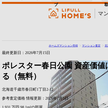
プ
マ
ホームズマンション売却
マンション査定
北
最終更新日：2026年7月15日
ポレスター春日公園
資産価値
る（無料）
北海道千歳市春日町1丁目2-12
参考査定価格
情報更新：2026年7月5日
1,931
万円
98.1m²の部屋