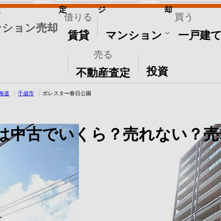
取
定
ジ
却
借りる
買う
ンション売却
賃貸
マンション
一戸建
売る
その他
投資
不動産査定
海道
千歳市
ポレスター春日公園
は中古でいくら？売れない？売