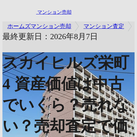
マンション売却
ホームズマンション売却
マンション査定
最終更新日：2026年8月7日
スカイヒルズ栄町
4
資産価値は中古
でいくら？売れな
い？売却査定で価