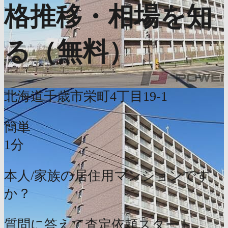
格推移・相場を知
る（無料）
北海道千歳市栄町4丁目19-1
簡単
1分
本人/家族の居住用マンションです
か？
質問に答えて査定依頼スタート