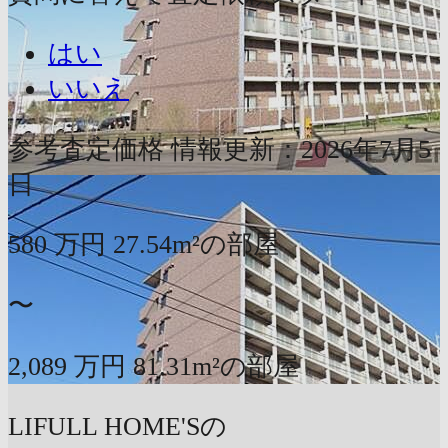
はい
いいえ
参考査定価格
情報更新：2026年7月5
日
580
万円
27.54m²の部屋
〜
2,089
万円
81.31m²の部屋
LIFULL HOME'Sの