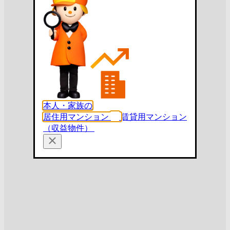
本人・家族の
居住用マンション
賃貸用マンション
（収益物件）