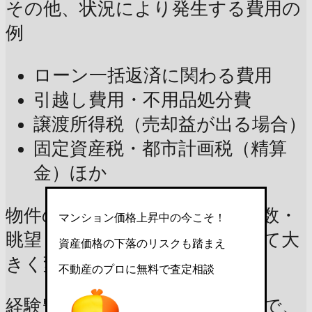
その他、状況により発生する費用の
例
ローン一括返済に関わる費用
引越し費用・不用品処分費
譲渡所得税（売却益が出る場合）
固定資産税・都市計画税（精算
金）ほか
物件の市場価値や諸費用は、階数・
マンション価格上昇中の今こそ！
眺望・内装の状態や状況によって大
資産価格の下落のリスクも踏まえ
きく変動します。
不動産のプロに無料で査定相談
経験豊富なプロによる無料査定で、