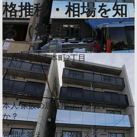
格推移・相場を知
る（無料）
北海道千歳市本町2丁目
簡単
1分
本人/家族の居住用マンションです
か？
質問に答えて査定依頼スタート