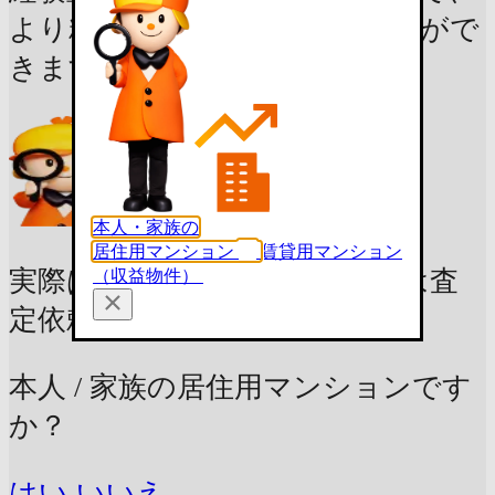
より精度の高い価格を知ることがで
きます。
本人・家族の
居住用マンション
賃貸用マンション
実際はいくらで売れる？
まずは査
（収益物件）
定依頼
本人 / 家族の居住用マンションです
か？
はい
いいえ