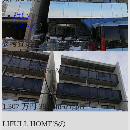
はい
いいえ
参考査定価格
情報更新：2026年7月5
日
963
万円
38.35m²の部屋
〜
1,307
万円
38.94m²の部屋
LIFULL HOME'Sの