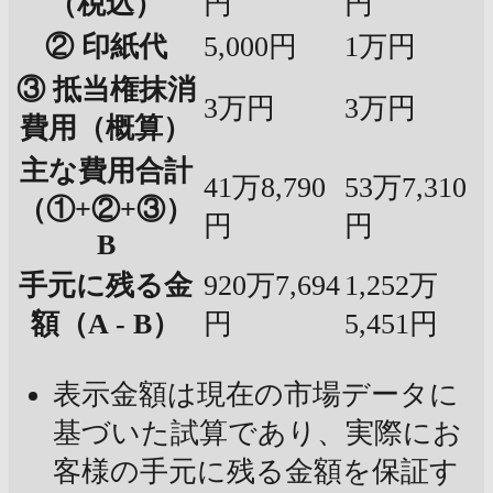
（税込）
円
円
② 印紙代
5,000円
1万円
③ 抵当権抹消
3万円
3万円
費用（概算）
主な費用合計
41万8,790
53万7,310
（①+②+③）
円
円
B
手元に残る金
920万7,694
1,252万
額（A - B）
円
5,451円
表示金額は現在の市場データに
基づいた試算であり、実際にお
客様の手元に残る金額を保証す