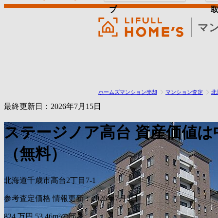
プ
マ
ホームズマンション売却
マンション査定
北
最終更新日：2026年7月15日
ステージノア高台
資産価値は
（無料）
北海道千歳市高台2丁目7-1
参考査定価格
情報更新：2026年7月5日
824
万円
53.46m²の部屋