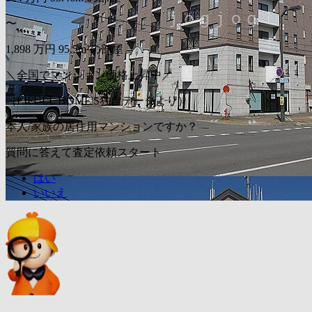
〜
1,898
万円
95.5m²の部屋
＼全国でマンション価格上昇中／
（LIFULL HOME'S独自データより）
本人/家族の居住用マンションですか？
質問に答えて査定依頼スタート
はい
いいえ