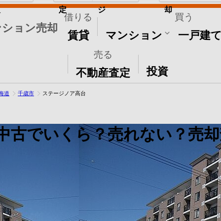
取
定
ジ
却
借りる
買う
ンション売却
賃貸
マンション
一戸建
売る
その他
投資
不動産査定
海道
千歳市
ステージノア高台
中古でいくら？売れない？売却