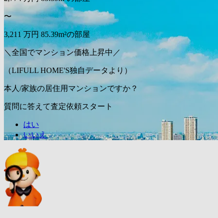
〜
3,211
万円
85.39m²の部屋
＼全国でマンション価格上昇中／
（LIFULL HOME'S独自データより）
本人/家族の居住用マンションですか？
質問に答えて査定依頼スタート
はい
いいえ