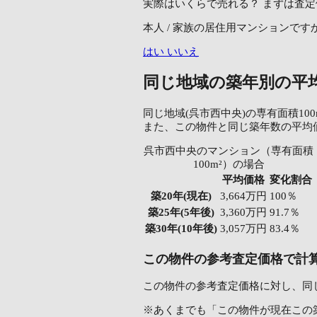
実際はいくらで売れる？
まずは査定
本人 / 家族の居住用マンションです
はい
いいえ
同じ地域の築年別の平
同じ地域(呉市西中央)の専有面積10
また、この物件と同じ築年数の平均
呉市西中央のマンション（専有面積
100m²）の場合
平均価格
変化割合
築20年
(現在)
3,664万円
100％
築25年
(5年後)
3,360万円
91.7％
築30年
(10年後)
3,057万円
83.4％
この物件の参考査定価格で計
この物件の参考査定価格に対し、同
※あくまでも「この物件が現在この