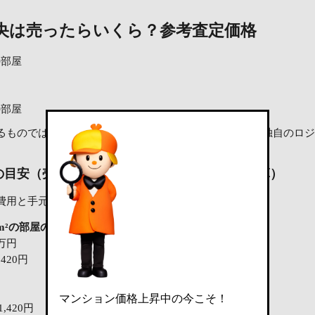
央は売ったらいくら？
参考査定価格
²の部屋
²の部屋
ものではなく、LIFULL HOME'Sのデータベースを元に独自の
の目安（売却にかかる主な費用を差し引いた試算）
費用と手元に残る金額の試算です。
39m²の部屋の場合
85.39m²の部屋の場合
4万円
3,211万円
,420円
112万5,630円
1万円
3万円
マンション価格上昇中の今こそ！
1,420円
116万5,630円