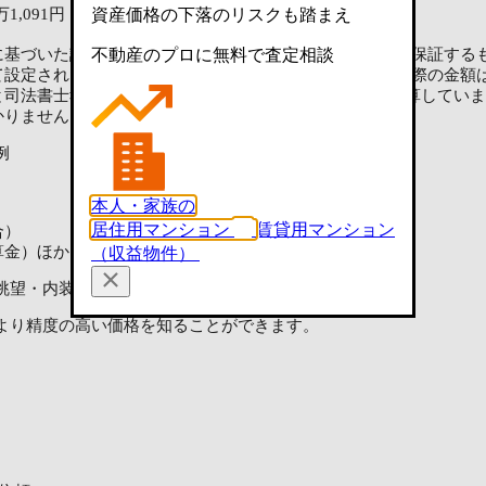
資産価格の下落のリスクも踏まえ
1万1,091円
3,093万9,408円
不動産のプロに無料で査定相談
に基づいた試算であり、実際にお客様の手元に残る金額を保証する
て設定された上限金額（消費税込）で試算しています。実際の金額
司法書士報酬の合計で2〜3万円が一般的で、3万円で試算してい
かりません
例
本人・家族の
居住用マンション
賃貸用マンション
合）
算金）ほか
（収益物件）
眺望・内装の状態や状況によって大きく変動します。
より精度の高い価格を知ることができます。