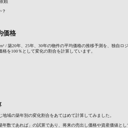
依頼
か？
均価格
0m² / 築20年、25年、30年の物件の平均価格の推移予測を、独自
価格を100％として変化の割合を計算しています。
算
じ地域の築年別の変化割合をあてはめて計算してみました。
築年数であれば」の試算であり、将来の売出し価格や資産価値とし