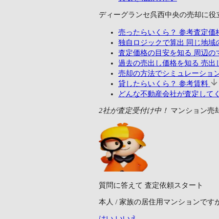
ディーグランセ呉西中央の売却に
役
売ったらいくら？
参考査定価
独自ロジックで算出
同じ地域
査定価格の目安を知る
周辺の
過去の売出し価格を知る
売出し
売却の方法でシミュレーショ
貸したらいくら？
参考賃料
どんな不動産会社が査定して
2社が査定受付け中！
マンション売
質問に答えて
査定依頼スタート
本人 / 家族の居住用マンションです
はい
いいえ