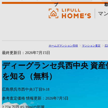
プ
マ
ホームズマンション売却
マンション査定
広
最終更新日：2026年7月15日
ディーグランセ呉西中央
資産
を知る（無料）
広島県呉市西中央3丁目9-18
参考査定価格
情報更新：2026年7月5日
2,774
万円
85.39m²の部屋