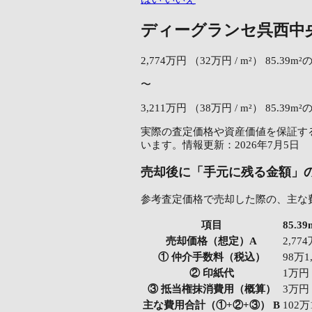
ディーグランセ呉西中
2,774万円
（32万円 / m²）
85.39m
〜
3,211万円
（38万円 / m²）
85.39m
実際の査定価格や資産価値を保証する
います。情報更新：2026年7月5日
売却後に「手元に残る金額」
参考査定価格で売却した際の、主な
項目
85.
売却価格（想定）A
2,77
① 仲介手数料（税込）
98万1
② 印紙代
1万円
③ 抵当権抹消費用（概算）
3万円
主な費用合計（①+②+③） B
102万