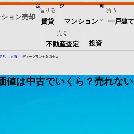
取
定
ジ
却
借りる
買う
ンション売却
賃貸
マンション
一戸建
売る
その他
投資
不動産査定
島県
呉市
ディーグランセ呉西中央
価値は中古でいくら？売れない