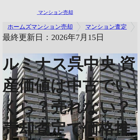
マンション売却
ホームズマンション売却
マンション査定
最終更新日：2026年7月15日
ルミナス呉中央
資
産価値は中古でい
くら？売れない？
売却査定で価格推