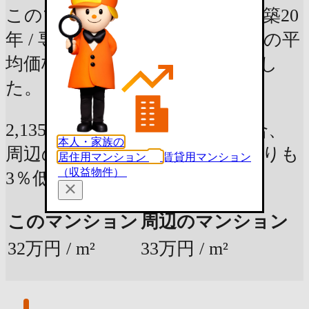
このマンションと、呉市中央の築20
年 / 専有面積70m² のマンションの平
均価格を、平米単価で比較しまし
た。
2,135万円 (67.65m²)の部屋の場合、
本人・家族の
周辺のマンションの平均価格よりも
居住用マンション
賃貸用マンション
（収益物件）
3％低いです。
このマンション
周辺のマンション
32万円 / m²
33万円 / m²