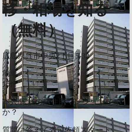
移・相場を知る
（無料）
広島県呉市中央2丁目5-32
簡単
1分
本人/家族の居住用マンションです
か？
質問に答えて査定依頼スタート