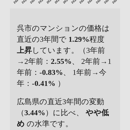
呉市のマンションの価格は
直近の3年間で
1.29%
程度
上昇
しています。（3年前
→2年前：
2.55%
、 2年前→1
年前：
-0.83%
、 1年前→今
年：
-0.41%
）
広島県の直近3年間の変動
（
3.44%
）に比べ、
やや低
め
の水準です。