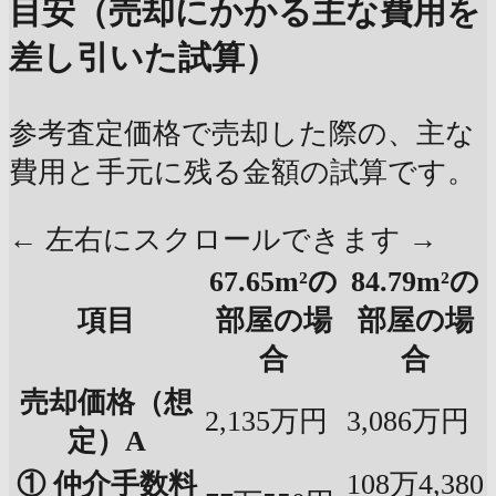
目安（売却にかかる主な費用を
差し引いた試算）
参考査定価格で売却した際の、主な
費用と手元に残る金額の試算です。
← 左右にスクロールできます →
67.65m²の
84.79m²の
項目
部屋の場
部屋の場
合
合
売却価格（想
2,135万円
3,086万円
定）A
① 仲介手数料
108万4,380