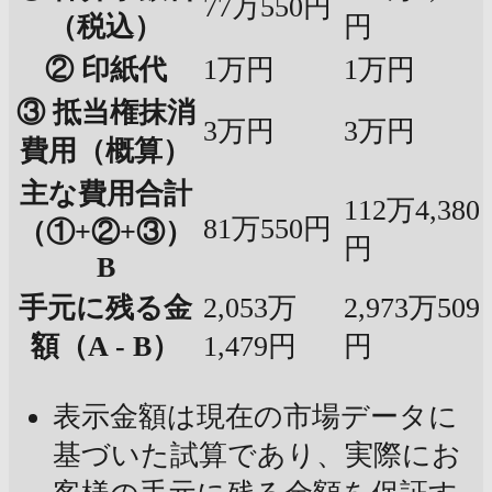
77万550円
（税込）
円
② 印紙代
1万円
1万円
③ 抵当権抹消
3万円
3万円
費用（概算）
主な費用合計
112万4,380
81万550円
（①+②+③）
円
B
手元に残る金
2,053万
2,973万509
額（A - B）
1,479円
円
表示金額は現在の市場データに
基づいた試算であり、実際にお