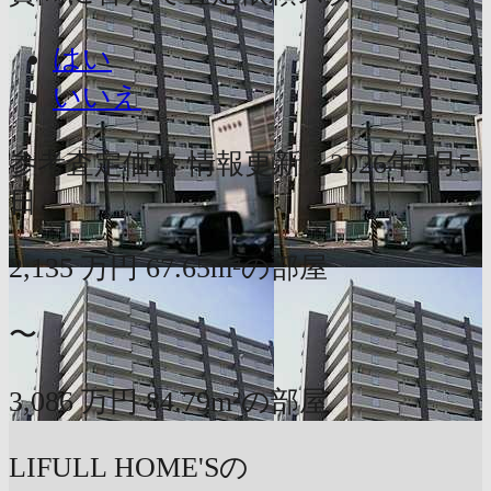
はい
いいえ
参考査定価格
情報更新：2026年7月5
日
2,135
万円
67.65m²の部屋
〜
3,086
万円
84.79m²の部屋
LIFULL HOME'Sの