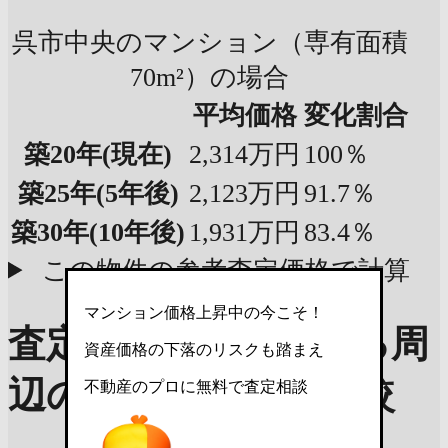
呉市中央のマンション（専有面積
70m²）の場合
平均価格
変化割合
築20年
(現在)
2,314万円
100％
築25年
(5年後)
2,123万円
91.7％
築30年
(10年後)
1,931万円
83.4％
この物件の参考査定価格で計算
マンション価格上昇中の今こそ！
査定価格の目安を知る
周
資産価格の下落のリスクも踏まえ
辺のマンションと比較
不動産のプロに無料で査定相談