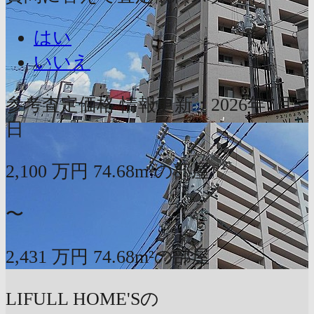
はい
いいえ
参考査定価格
情報更新：2026年7月5
日
2,100
万円
74.68m²の部屋
〜
2,431
万円
74.68m²の部屋
LIFULL HOME'Sの