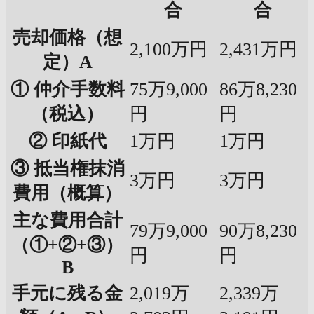
合
合
売却価格（想
2,100万円
2,431万円
定）A
① 仲介手数料
75万9,000
86万8,230
（税込）
円
円
② 印紙代
1万円
1万円
③ 抵当権抹消
3万円
3万円
費用（概算）
主な費用合計
79万9,000
90万8,230
（①+②+③）
円
円
B
手元に残る金
2,019万
2,339万