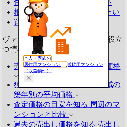
住み替えで今の家を売りたい
相続したマンションを売りたい
買取を相談したい
ヴァンデュール呉三条の売却に
役立
つ情報をチェック！
本人・家族の
居住用マンション
賃貸用マンション
売ったらいくら？
参考査定価格
（収益物件）
独自ロジックで算出
同じ地域の
築年別の平均価格
査定価格の目安を知る
周辺のマ
ンションと比較
過去の売出し価格を知る
売出し