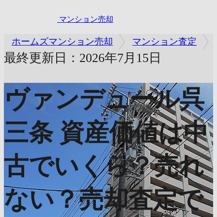
マンション売却
ホームズマンション売却
マンション査定
最終更新日：2026年7月15日
ヴァンデュール呉
三条
資産価値は中
古でいくら？売れ
ない？売却査定で