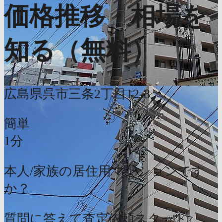
価格推移・相場を
知る（無料）
広島県呉市三条2丁目12-8
簡単
1分
本人/家族の居住用マンションです
か？
質問に答えて査定依頼スタート