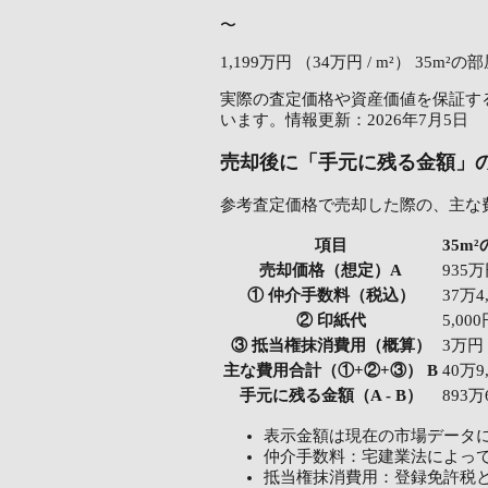
〜
1,199万円
（34万円 / m²）
35m²の部
実際の査定価格や資産価値を保証する
います。情報更新：2026年7月5日
売却後に「手元に残る金額」
参考査定価格で売却した際の、主な
項目
35m
売却価格（想定）A
935
① 仲介手数料（税込）
37万4
② 印紙代
5,00
③ 抵当権抹消費用（概算）
3万円
主な費用合計（①+②+③） B
40万9
手元に残る金額（A - B）
893万
表示金額は現在の市場データ
仲介手数料：宅建業法によっ
抵当権抹消費用：登録免許税と