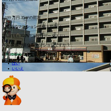
〜
1,199
万円
35m²の部屋
＼全国でマンション価格上昇中／
（LIFULL HOME'S独自データより）
本人/家族の居住用マンションですか？
質問に答えて査定依頼スタート
はい
いいえ