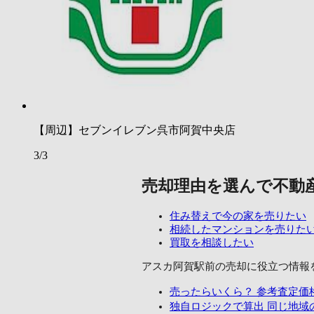
【周辺】セブンイレブン呉市阿賀中央店
3/3
売却理由を選んで不動
住み替えで今の家を売りたい
相続したマンションを売りた
買取を相談したい
アスカ阿賀駅前の売却に
役立つ情報
売ったらいくら？
参考査定価
独自ロジックで算出
同じ地域