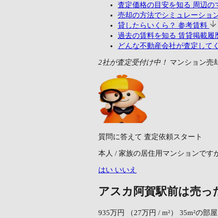
査定価格の目安を知る
周辺の
売却の方法でシミュレーショ
貸したらいくら？
参考賃料
過去の賃料を知る
賃貸掲載履歴
どんな不動産会社が査定して
2社が査定受付け中！
マンション売
質問に答えて
査定依頼スタート
本人 / 家族の居住用マンションです
はい
いいえ
アスカ阿賀駅前は売っ
935万円
（27万円 / m²）
35m²の部屋