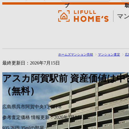
プ
マ
ホームズマンション売却
マンション査定
広
最終更新日：2026年7月15日
アスカ阿賀駅前
資産価値は中
（無料）
広島県呉市阿賀中央3丁目1-8
参考査定価格
情報更新：2026年7月5日
935
万円
35m²の部屋