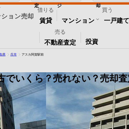
取
定
ジ
却
借りる
買う
ンション売却
賃貸
マンション
一戸建
売る
その他
投資
不動産査定
島県
呉市
アスカ阿賀駅前
古でいくら？売れない？売却査