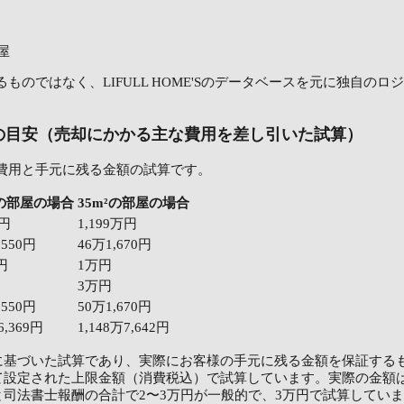
屋
ものではなく、LIFULL HOME'Sのデータベースを元に独自の
の目安（売却にかかる主な費用を差し引いた試算）
費用と手元に残る金額の試算です。
²の部屋の場合
35m²の部屋の場合
万円
1,199万円
,550円
46万1,670円
0円
1万円
3万円
,550円
50万1,670円
6,369円
1,148万7,642円
に基づいた試算であり、実際にお客様の手元に残る金額を保証する
て設定された上限金額（消費税込）で試算しています。実際の金額
司法書士報酬の合計で2〜3万円が一般的で、3万円で試算してい