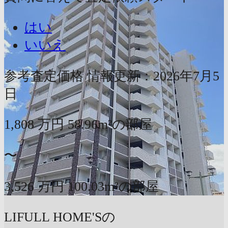
はい
いいえ
参考査定価格
情報更新：2026年7月5
日
1,808
万円
58.96m²の部屋
〜
3,526
万円
100.03m²の部屋
LIFULL HOME'Sの