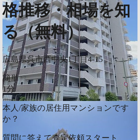
格推移・相場を知
る（無料）
広島県呉市西中央1丁目4-15
簡単
1分
本人/家族の居住用マンションです
か？
質問に答えて査定依頼スタート