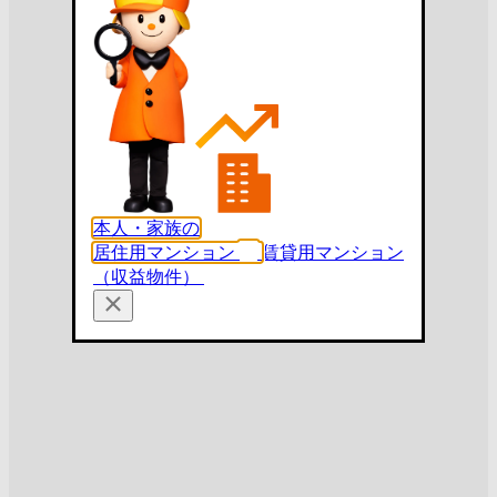
本人・家族の
居住用マンション
賃貸用マンション
（収益物件）