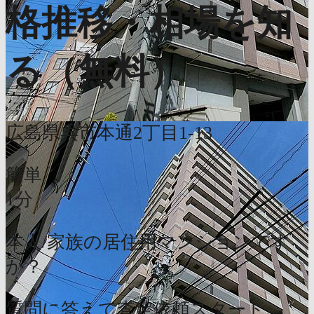
格推移・相場を知
る（無料）
広島県呉市本通2丁目1-13
簡単
1分
本人/家族の居住用マンションです
か？
質問に答えて査定依頼スタート