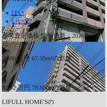
はい
いいえ
参考査定価格
情報更新：2026年7月5
日
2,386
万円
67.35m²の部屋
〜
3,232
万円
78.68m²の部屋
LIFULL HOME'Sの