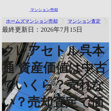
マンション売却
ホームズマンション売却
マンション査定
最終更新日：2026年7月15日
クレアセトル呉本
通
資産価値は中古
でいくら？売れな
い？売却査定で価