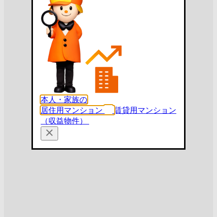
本人・家族の
居住用マンション
賃貸用マンション
（収益物件）