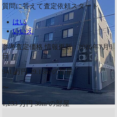
質問に答えて査定依頼スタート
はい
いいえ
参考査定価格
情報更新：2026年7月5
日
941
万円
29.15m²の部屋
〜
1,233
万円
30m²の部屋