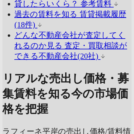
貸したらいくら？
参考賃料
過去の賃料を知る
賃貸掲載履歴
(18件)
どんな不動産会社が査定してく
れるのか見る
査定・買取相談が
できる不動産会社(20社)
リアルな売出し価格・募
集賃料を知る
今の市場価
格を把握
ラフィーネ平岸の売出し価格/賃料情