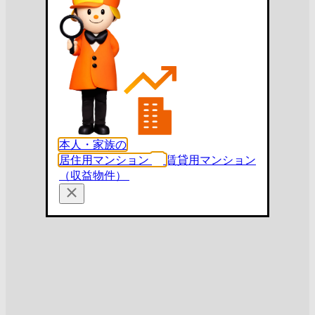
本人・家族の
居住用マンション
賃貸用マンション
（収益物件）