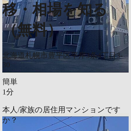
移・相場を知る
（無料）
北海道札幌市豊平区平岸3条4丁目3-
30
簡単
1分
本人/家族の居住用マンションです
か？