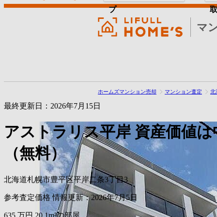
プ
マ
ホームズマンション売却
マンション査定
北
最終更新日：2026年7月15日
アストラリス平岸
資産価値は
（無料）
北海道札幌市豊平区平岸二条3丁目3
参考査定価格
情報更新：2026年7月5日
635
万円
20.1m²の部屋