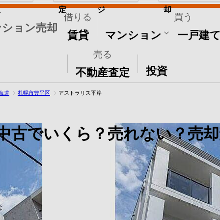
取
定
ジ
却
借りる
買う
ンション売却
賃貸
マンション
一戸建
売る
その他
投資
不動産査定
海道
札幌市豊平区
アストラリス平岸
中古でいくら？売れない？売却