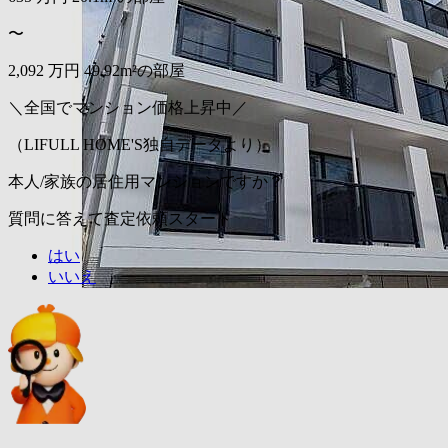
〜
2,092
万円
49.92m²の部屋
＼全国でマンション価格上昇中／
（LIFULL HOME'S独自データより）
本人/家族の居住用マンションですか？
質問に答えて査定依頼スタート
はい
いいえ