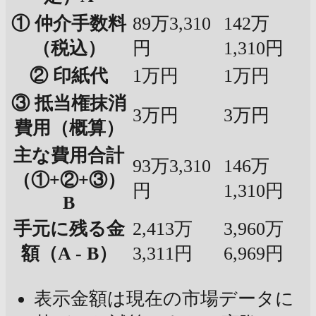
① 仲介手数料
89万3,310
142万
（税込）
円
1,310円
② 印紙代
1万円
1万円
③ 抵当権抹消
3万円
3万円
費用（概算）
主な費用合計
93万3,310
146万
（①+②+③）
円
1,310円
B
手元に残る金
2,413万
3,960万
額（A - B）
3,311円
6,969円
表示金額は現在の市場データに