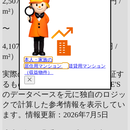
2,507万円
50.79m²の部屋
（49万円 /
m²）
〜
4,107万円
70.5m²の部屋
（58万円 /
m²）
本人・家族の
居住用マンション
賃貸用マンション
（収益物件）
実際の査定価格や資産価値を保証す
るものではなく、LIFULL HOME'S
のデータベースを元に独自のロジッ
クで計算した参考情報を表示してい
ます。情報更新：2026年7月5日