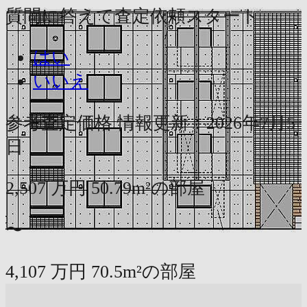
質問に答えて査定依頼スタート
はい
いいえ
参考査定価格
情報更新：2026年7月5
日
2,507
万円
50.79m²の部屋
〜
4,107
万円
70.5m²の部屋