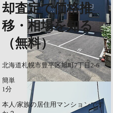
却査定で価格推
移・相場を知る
（無料）
北海道札幌市豊平区旭町7丁目2-6
簡単
1分
本人/家族の居住用マンションです