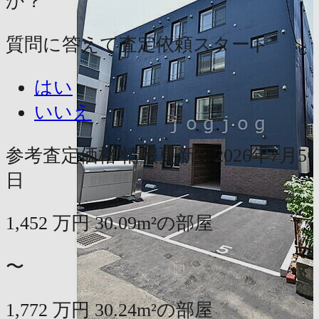
か？
質問に答えて査定依頼スタート
はい
いいえ
参考査定価格
情報更新：2026年7月5
日
1,452
万円
30.09m²の部屋
〜
1,772
万円
30.24m²の部屋