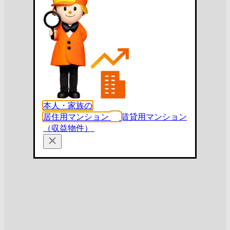
本人・家族の
居住用マンション
賃貸用マンション
（収益物件）