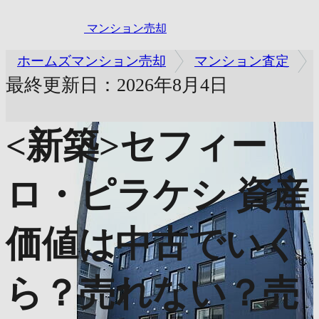
マンション売却
ホームズマンション売却
マンション査定
最終更新日：2026年8月4日
<新築>セフィー
ロ・ピラケシ
資産
価値は中古でいく
ら？売れない？売