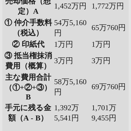
売却価格（想
1,452万円
1,772万円
定）A
① 仲介手数料
54万5,160
65万760円
（税込）
円
② 印紙代
1万円
1万円
③ 抵当権抹消
3万円
3万円
費用（概算）
主な費用合計
58万5,160
69万760円
（①+②+③）
円
B
手元に残る金
1,392万
1,701万
額（A - B）
5,541円
9,455円