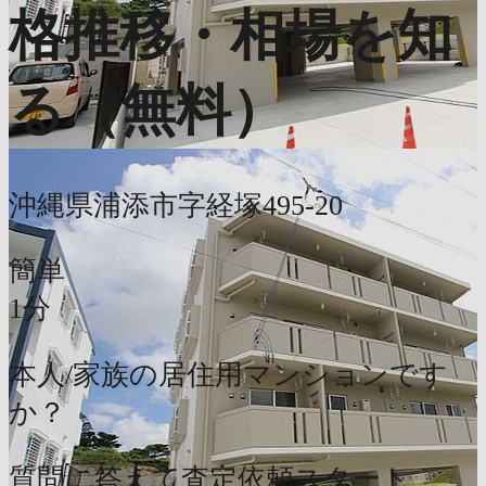
格推移・相場を知
る（無料）
沖縄県浦添市字経塚495-20
簡単
1分
本人/家族の居住用マンションです
か？
質問に答えて査定依頼スタート