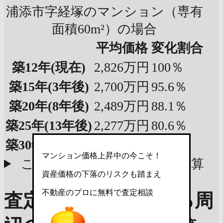
浦添市字経塚のマンション（専有
面積60m²）の場合
平均価格
変化割合
築12年
(現在)
2,826万円
100％
築15年
(3年後)
2,700万円
95.6％
築20年
(8年後)
2,489万円
88.1％
築25年
(13年後)
2,277万円
80.6％
築30年
(18年後)
2,065万円
73.1％
マンション価格上昇中の今こそ！
この物件の参考査定価格で計算
資産価格の下落のリスクも踏まえ
不動産のプロに無料で査定相談
査定価格の目安を知る
周