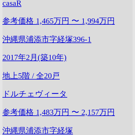
casaR
参考価格
1,465万円 〜 1,994万円
沖縄県浦添市字経塚396-1
2017年2月(築10年)
地上5階 / 全20戸
ドルチェヴィータ
参考価格
1,483万円 〜 2,157万円
沖縄県浦添市字経塚