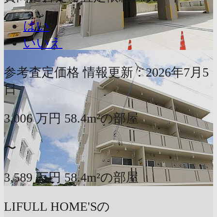
はい
いいえ
参考査定価格
情報更新：2026年7月5
日
3,006
万円
58.4m²の部屋
〜
3,589
万円
58.4m²の部屋
LIFULL HOME'Sの