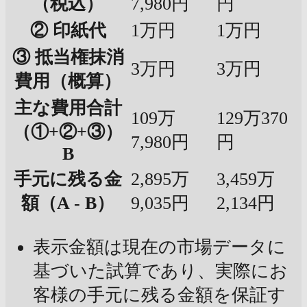
（税込）
7,980円
円
② 印紙代
1万円
1万円
③ 抵当権抹消
3万円
3万円
費用（概算）
主な費用合計
109万
129万370
（①+②+③）
7,980円
円
B
手元に残る金
2,895万
3,459万
額（A - B）
9,035円
2,134円
表示金額は現在の市場データに
基づいた試算であり、実際にお
客様の手元に残る金額を保証す