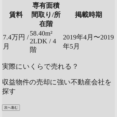
専有面積
賃料
間取り/所
掲載時期
在階
58.40m²
7.4万円 /
2019年4月〜2019
2LDK / 4
月
年5月
階
実際にいくらで売れる？
収益物件の売却に強い不動産会社を
探す
次へ進む