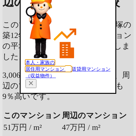
辺のマンションと比較
このマンションと、浦添市字経塚の
築12年 / 専有面積60m² のマンション
の平均価格を、平米単価で比較しま
した。
本人・家族の
居住用マンション
賃貸用マンション
3,006万円 (58.4m²)の部屋の場合、周
（収益物件）
辺のマンションの平均価格よりも
9％高いです。
このマンション
周辺のマンション
51万円 / m²
47万円 / m²