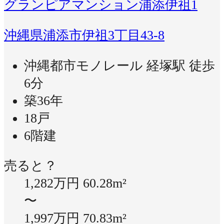
グランピアマンション浦添伊祖1
沖縄県浦添市伊祖3丁目43-8
沖縄都市モノレール 経塚駅 徒歩
6分
築36年
18戸
6階建
売ると？
1,282万円
60.28m²
〜
1,997万円
70.83m²