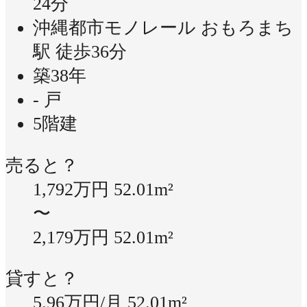
24分
沖縄都市モノレール おもろまち
駅 徒歩36分
築38年
- 戸
5階建
売ると？
1,792万円
52.01m²
〜
2,179万円
52.01m²
貸すと？
5.96万円/月
52.01m²