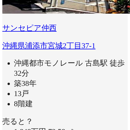
サンセピア仲西
沖縄県浦添市宮城2丁目37-1
沖縄都市モノレール 古島駅 徒歩
32分
築38年
13戸
8階建
売ると？