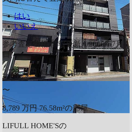
はい
いいえ
参考査定価格
情報更新：2026年7月5
日
2,782
万円
35.64m²の部屋
〜
8,789
万円
76.58m²の部屋
LIFULL HOME'Sの