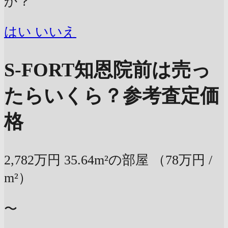
か？
はい
いいえ
S-FORT知恩院前は売っ
たらいくら？
参考査定価
格
2,782万円
35.64m²の部屋
（78万円 /
m²）
〜