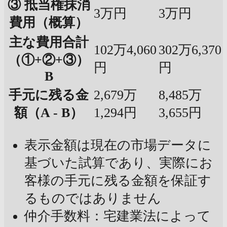
③ 抵当権抹消
3万円
3万円
費用（概算）
主な費用合計
102万4,060
302万6,370
（①+②+③）
円
円
B
手元に残る金
2,679万
8,485万
額（A - B）
1,294円
3,655円
表示金額は現在の市場データに
基づいた試算であり、実際にお
客様の手元に残る金額を保証す
るものではありません
仲介手数料：宅建業法によって