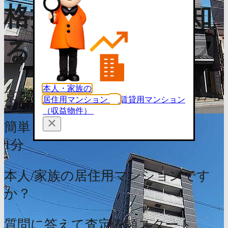
格推移・相場を知
る（無料）
本人・家族の
京都府京都市東山区稲荷町南組577-3
居住用マンション
賃貸用マンション
（収益物件）
簡単
1分
本人/家族の居住用マンションです
か？
質問に答えて査定依頼スタート