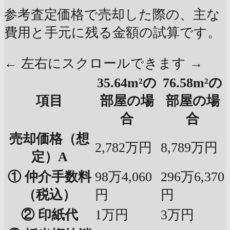
参考査定価格で売却した際の、主な
費用と手元に残る金額の試算です。
← 左右にスクロールできます →
35.64m²の
76.58m²の
項目
部屋の場
部屋の場
合
合
売却価格（想
2,782万円
8,789万円
定）A
① 仲介手数料
98万4,060
296万6,370
（税込）
円
円
② 印紙代
1万円
3万円