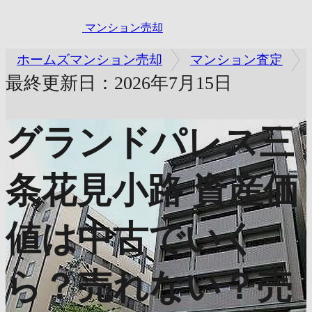
マンション売却
ホームズマンション売却
マンション査定
最終更新日：2026年7月15日
グランドパレス三
条花見小路
資産価
値は中古でいく
ら？売れない？売