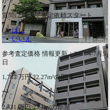
か？
質問に答えて査定依頼スタート
はい
いいえ
参考査定価格
情報更新：2026年7月5
日
1,787
万円
22.27m²の部屋
〜
2,431
万円
23.1m²の部屋