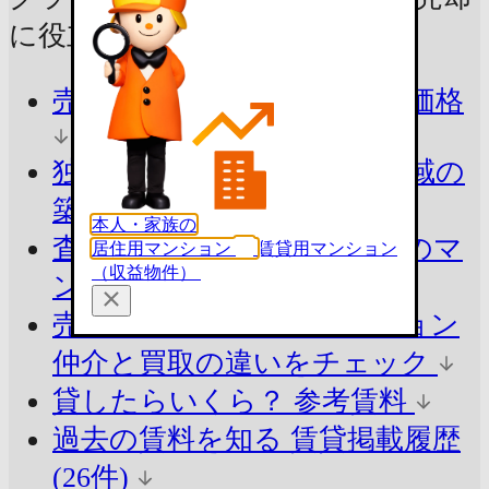
に
役立つ情報をチェック！
売ったらいくら？
参考査定価格
独自ロジックで算出
同じ地域の
築年別の平均価格
本人・家族の
査定価格の目安を知る
周辺のマ
居住用マンション
賃貸用マンション
（収益物件）
ンションと比較
売却の方法でシミュレーション
仲介と買取の違いをチェック
貸したらいくら？
参考賃料
過去の賃料を知る
賃貸掲載履歴
(26件)