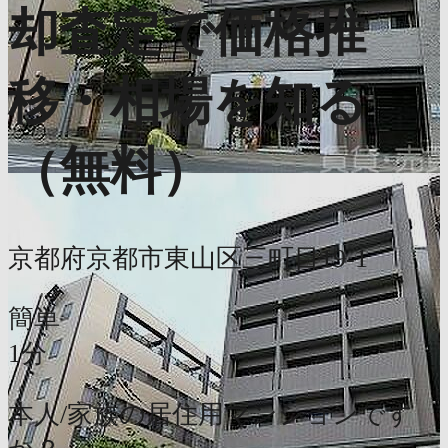
却査定で価格推
移・相場を知る
（無料）
京都府京都市東山区三町目19-1
簡単
1分
本人/家族の居住用マンションです