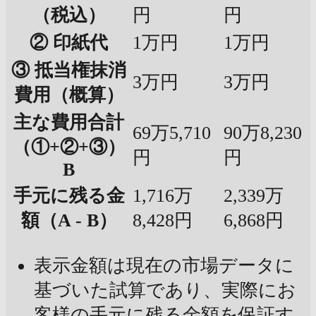
（税込）
円
円
② 印紙代
1万円
1万円
③ 抵当権抹消
3万円
3万円
費用（概算）
主な費用合計
69万5,710
90万8,230
（①+②+③）
円
円
B
手元に残る金
1,716万
2,339万
額（A - B）
8,428円
6,868円
表示金額は現在の市場データに
基づいた試算であり、実際にお
客様の手元に残る金額を保証す