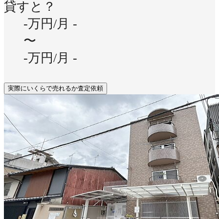
貸すと？
-万円/月
-
〜
-万円/月
-
実際にいくらで売れるか査定依頼