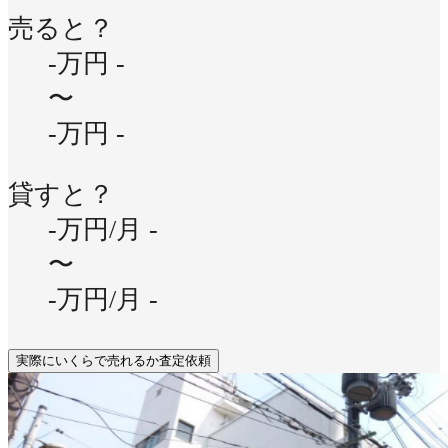
売ると？
-万円
-
〜
-万円
-
貸すと？
-万円/月
-
〜
-万円/月
-
実際にいくらで売れるか査定依頼