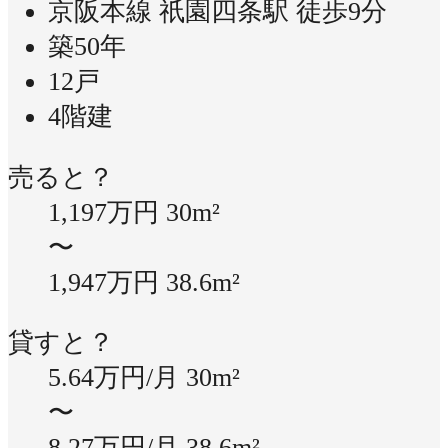
京阪本線 祇園四条駅 徒歩9分
築50年
12戸
4階建
売ると？
1,197万円
30m²
〜
1,947万円
38.6m²
貸すと？
5.64万円/月
30m²
〜
8.27万円/月
38.6m²