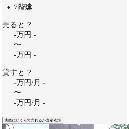
7階建
売ると？
-万円
-
〜
-万円
-
貸すと？
-万円/月
-
〜
-万円/月
-
実際にいくらで売れるか査定依頼