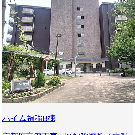
ハイム福稲B棟