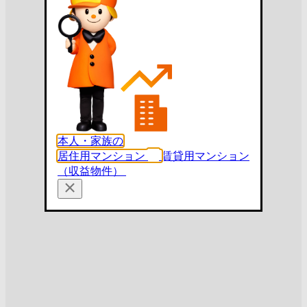
本人・家族の
居住用マンション
賃貸用マンション
（収益物件）