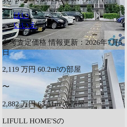
はい
いいえ
参考査定価格
情報更新：2026年7月5
日
2,119
万円
60.2m²の部屋
〜
2,882
万円
63.31m²の部屋
LIFULL HOME'Sの