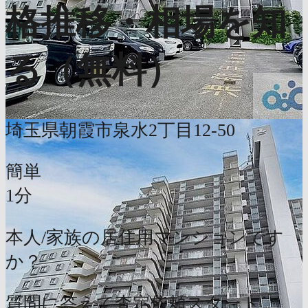
格推移・相場を知
る（無料）
埼玉県朝霞市泉水2丁目12-50
簡単
1分
本人/家族の居住用マンションです
か？
質問に答えて査定依頼スタート