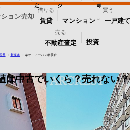
取
定
ジ
却
借りる
買う
ンション売却
賃貸
マンション
一戸建
売る
その他
投資
不動産査定
玉県
新座市
ネオ・アーバン朝霞台
値は中古でいくら？売れない？