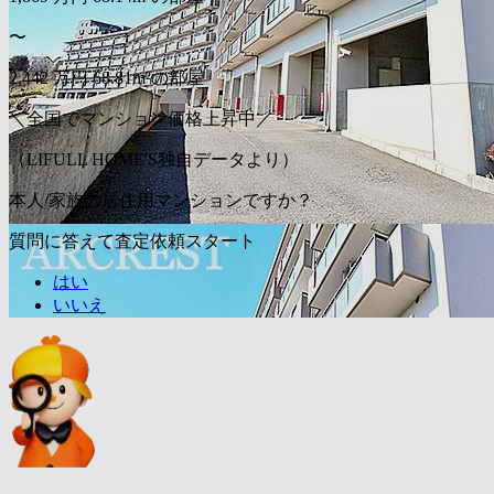
〜
2,442
万円
68.81m²の部屋
＼全国でマンション価格上昇中／
（LIFULL HOME'S独自データより）
本人/家族の居住用マンションですか？
質問に答えて査定依頼スタート
はい
いいえ