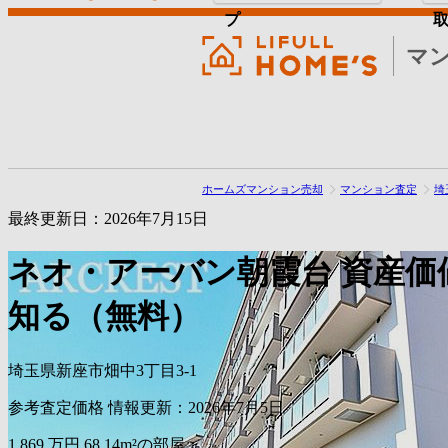
プ
マ
ホームズマンション売却
マンション査定
埼
最終更新日：2026年7月15日
ネオ・アーバン朝霞台
資産価
知る（無料）
埼玉県新座市畑中3丁目3-1
参考査定価格
情報更新：2026年7月5日
1,869
万円
68.14m²の部屋