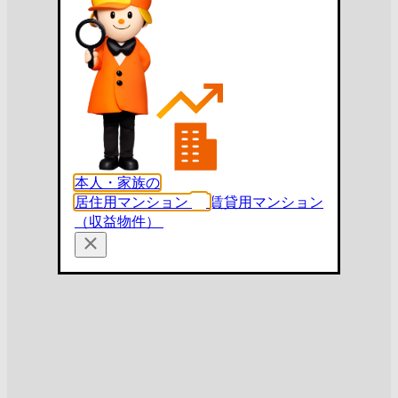
本人・家族の
居住用マンション
賃貸用マンション
（収益物件）