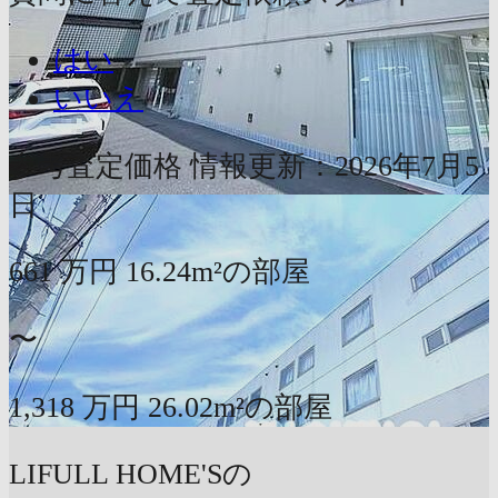
はい
いいえ
参考査定価格
情報更新：2026年7月5
日
661
万円
16.24m²の部屋
〜
1,318
万円
26.02m²の部屋
LIFULL HOME'Sの