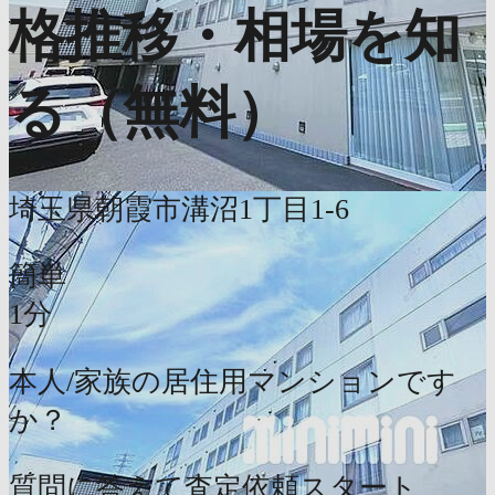
格推移・相場を知
る（無料）
埼玉県朝霞市溝沼1丁目1-6
簡単
1分
本人/家族の居住用マンションです
か？
質問に答えて査定依頼スタート