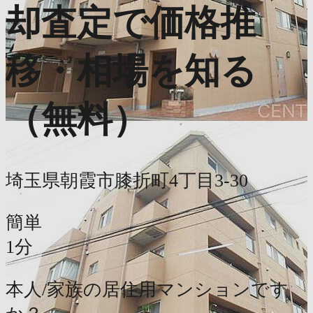
却査定で価格推
移・相場を知る
（無料）
埼玉県朝霞市膝折町4丁目3-30
簡単
1分
本人/家族の居住用マンションです