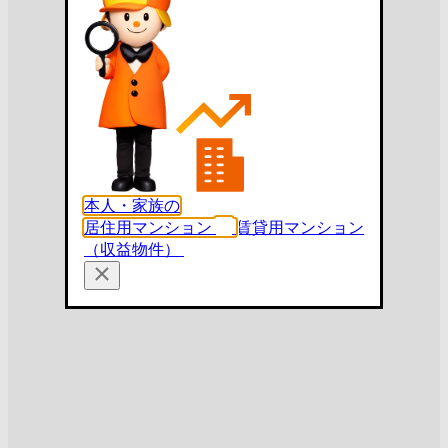
本人・家族の
居住用マンション
賃貸用マンション
（収益物件）