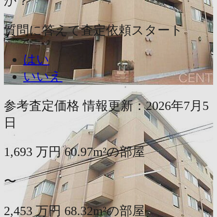
か？
質問に答えて査定依頼スタート
はい
いいえ
参考査定価格
情報更新：2026年7月5
日
1,693
万円
60.97m²の部屋
〜
2,453
万円
68.32m²の部屋