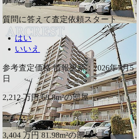
か？
質問に答えて査定依頼スタート
はい
いいえ
参考査定価格
情報更新：2026年7月5
日
2,212
万円
68.8m²の部屋
〜
3,404
万円
81.98m²の部屋