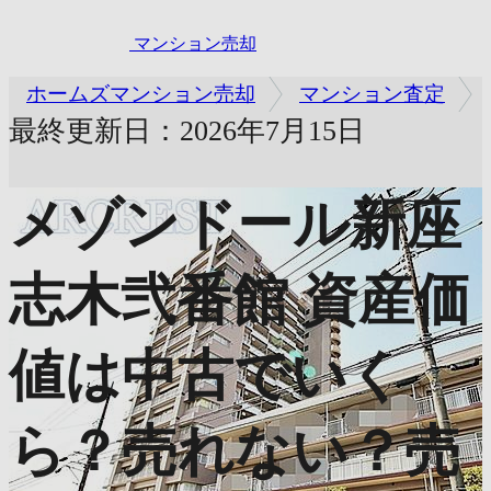
マンション売却
ホームズマンション売却
マンション査定
最終更新日：2026年7月15日
メゾンドール新座
志木弐番館
資産価
値は中古でいく
ら？売れない？売