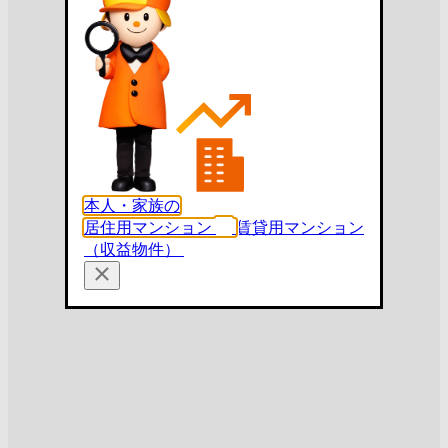
本人・家族の
居住用マンション
賃貸用マンション
（収益物件）