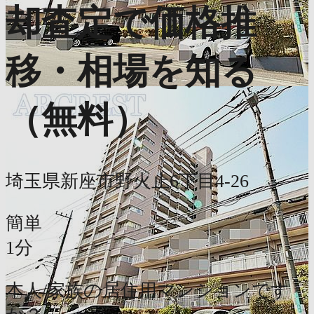
却査定で価格推
移・相場を知る
（無料）
埼玉県新座市野火止6丁目4-26
簡単
1分
本人/家族の居住用マンションです