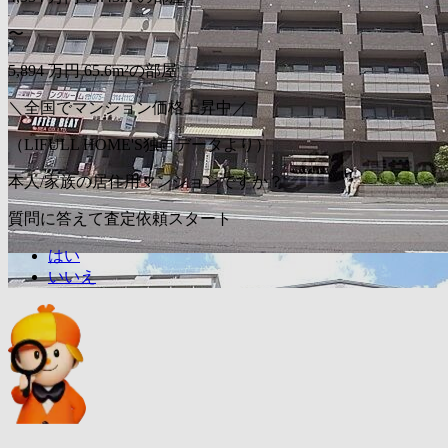
〜
5,894
万円
65.6m²の部屋
＼全国でマンション価格上昇中／
（LIFULL HOME'S独自データより）
本人/家族の居住用マンションですか？
質問に答えて査定依頼スタート
はい
いいえ