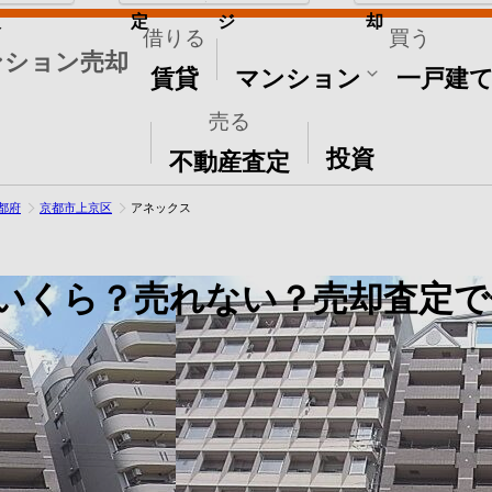
取
定
ジ
却
借りる
買う
ンション売却
賃貸
マンション
一戸建
売る
その他
投資
不動産査定
都府
京都市上京区
アネックス
いくら？売れない？売却査定で