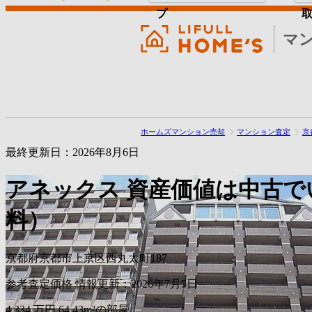
プ
マ
ホームズマンション売却
マンション査定
京
最終更新日：2026年8月6日
アネックス
資産価値は中古で
料）
京都府京都市上京区西丸太町187
参考査定価格
情報更新：2026年7月5日
4,334
万円
64.43m²の部屋