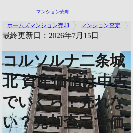
マンション売却
ホームズマンション売却
マンション査定
最終更新日：2026年7月15日
コルソルナ二条城
北
資産価値は中古
でいくら？売れな
い？売却査定で価