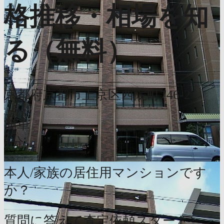
格推移・相場を知
る（無料）
京都府京都市上京区西院町746-2
簡単
1分
本人/家族の居住用マンションです
か？
質問に答えて査定依頼スタート