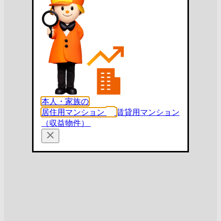
本人・家族の
居住用マンション
賃貸用マンション
（収益物件）