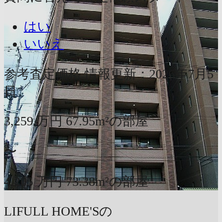
はい
いいえ
参考査定価格
情報更新：2026年7月5
日
3,259
万円
67.95m²の部屋
〜
4,205
万円
73.38m²の部屋
LIFULL HOME'Sの