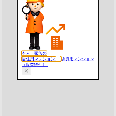
本人・家族の
居住用マンション
賃貸用マンション
（収益物件）