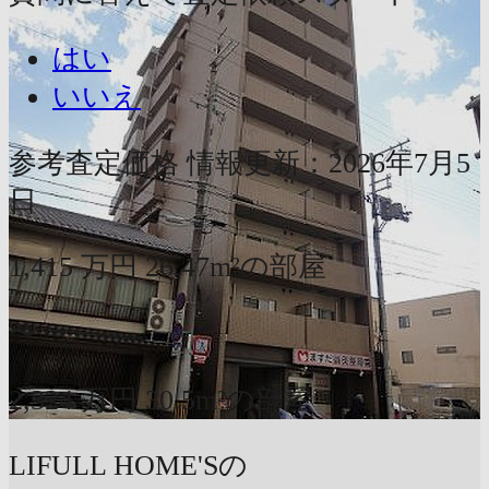
はい
いいえ
参考査定価格
情報更新：2026年7月5
日
1,415
万円
26.47m²の部屋
〜
2,324
万円
30.5m²の部屋
LIFULL HOME'Sの