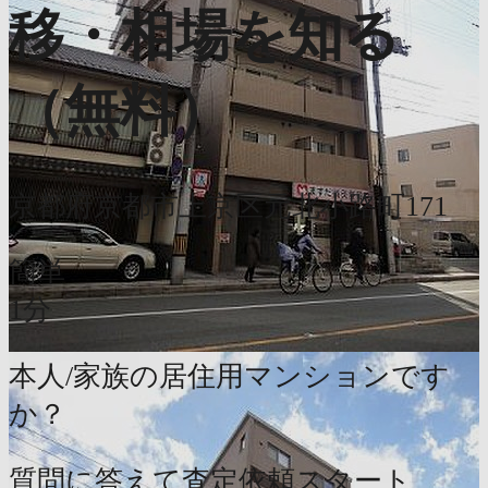
移・相場を知る
（無料）
京都府京都市上京区元北小路町171
簡単
1分
本人/家族の居住用マンションです
か？
質問に答えて査定依頼スタート