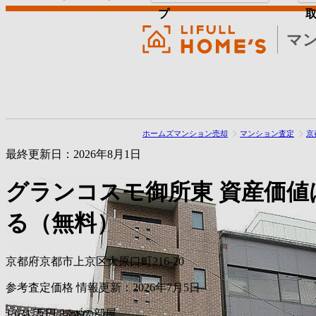
プ
マ
ホームズマンション売却
マンション査定
京
最終更新日：2026年8月1日
グランコスモ御所東
資産価値
る（無料）
京都府京都市上京区大原口町216-20
参考査定価格
情報更新：2026年7月5日
1,631
万円
23m²の部屋