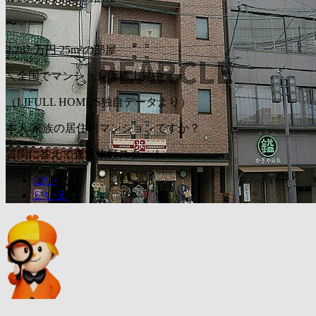
〜
2,287
万円
25m²の部屋
＼全国でマンション価格上昇中／
（LIFULL HOME'S独自データより）
本人/家族の居住用マンションですか？
質問に答えて査定依頼スタート
はい
いいえ