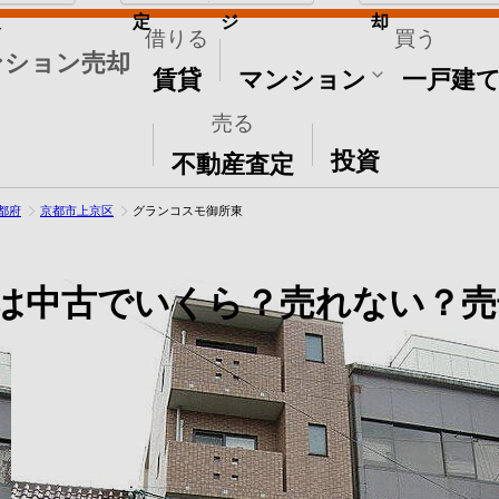
取
定
ジ
却
借りる
買う
ンション売却
賃貸
マンション
一戸建
売る
その他
投資
不動産査定
都府
京都市上京区
グランコスモ御所東
は中古でいくら？売れない？売