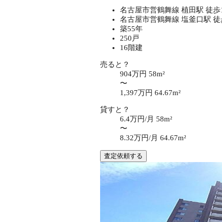
名古屋市営鶴舞線 植田駅 徒歩
名古屋市営鶴舞線 塩釜口駅 徒
築55年
250戸
16階建
売ると？
904万円
58m²
〜
1,397万円
64.67m²
貸すと？
6.4万円/月
58m²
〜
8.32万円/月
64.67m²
査定依頼する