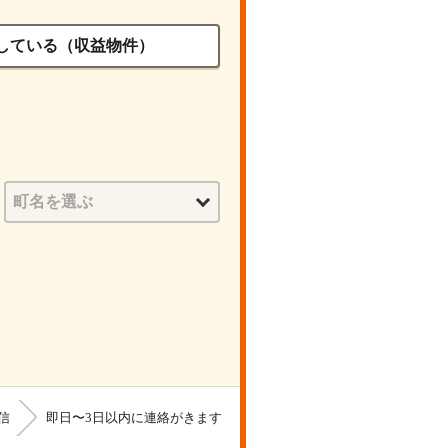
している（収益物件）
信
即日〜3日以内に連絡がきます