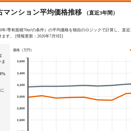
古マンション平均価格推移
（直近3年間）
0年/専有面積70m²の条件）の平均価格を独自のロジックで計算し、直
けます。
[情報更新：2026年7月9日]
価格（万円）
は
いま
3,600
前
3,400
29%
3,200
）に
3,000
2,800
2,600