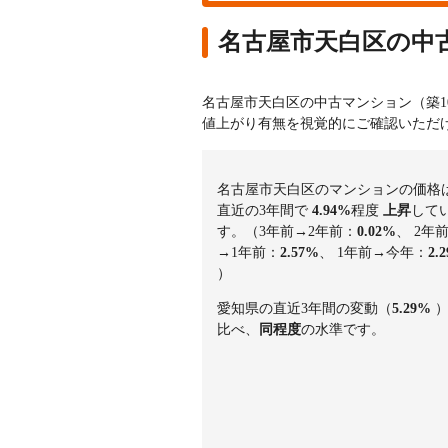
名古屋市天白区の中
名古屋市天白区の中古マンション（築1
値上がり有無を視覚的にご確認いただ
名古屋市天白区のマンションの価格
直近の3年間で
4.94%
程度
上昇
して
す。（3年前→2年前：
0.02%
、 2年
→1年前：
2.57%
、 1年前→今年：
2.
）
愛知県の直近3年間の変動（
5.29%
比べ、
同程度
の水準です。