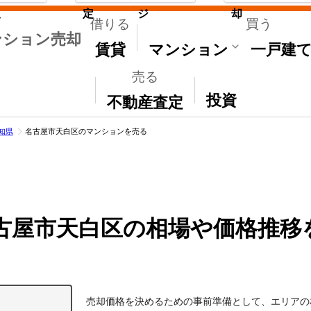
取
定
ジ
却
借りる
買う
ンション売却
賃貸
マンション
一戸建
売る
その他
投資
不動産査定
知県
名古屋市天白区のマンションを売る
古屋市天白区の相場や価格推移
売却価格を決めるための事前準備として、エリアの