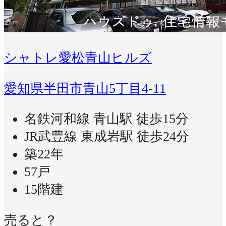
シャトレ愛松青山ヒルズ
愛知県半田市青山5丁目4-11
名鉄河和線 青山駅 徒歩15分
JR武豊線 東成岩駅 徒歩24分
築22年
57戸
15階建
売ると？