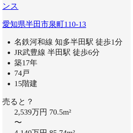
ンス
愛知県半田市泉町110-13
名鉄河和線 知多半田駅 徒歩1分
JR武豊線 半田駅 徒歩6分
築17年
74戸
15階建
売ると？
2,539万円
70.5m²
〜
4,140万円
85.74m²