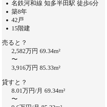
名鉄河和線 知多半田駅 徒歩6分
築8年
42戸
15階建
売ると？
2,582万円
69.34m²
〜
3,916万円
85.33m²
貸すと？
8.01万円/月
69.34m²
〜