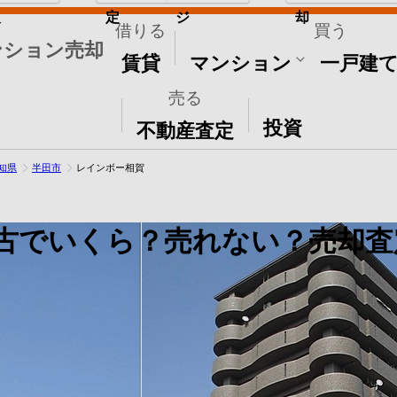
取
定
ジ
却
借りる
買う
ンション売却
賃貸
マンション
一戸建
売る
その他
投資
不動産査定
知県
半田市
レインボー相賀
古でいくら？売れない？売却査