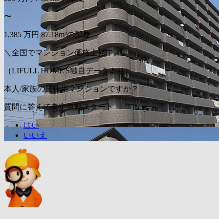
〜
1,385
万円
87.18m²の部屋
＼全国でマンション価格上昇中／
（LIFULL HOME'S独自データより）
本人/家族の居住用マンションですか？
質問に答えて査定依頼スタート
はい
いいえ