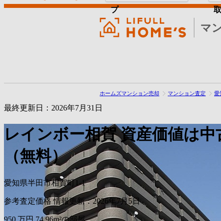
プ
マ
ホームズマンション売却
マンション査定
愛
最終更新日：2026年7月31日
レインボー相賀
資産価値は中
（無料）
愛知県半田市相賀町1-1
参考査定価格
情報更新：2026年7月5日
950
万円
74.96m²の部屋